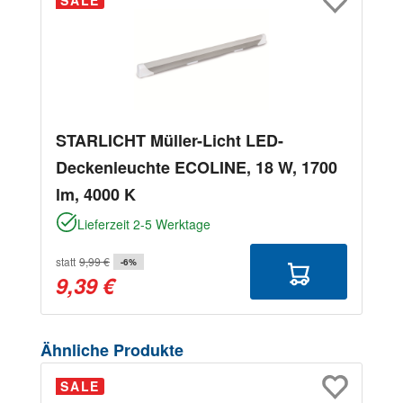
STARLICHT Müller-Licht LED-
Deckenleuchte ECOLINE, 18 W, 1700
lm, 4000 K
Lieferzeit 2-5 Werktage
statt
9,99 €
-6%
9,39 €
Produktgalerie überspringen
Ähnliche Produkte
SALE