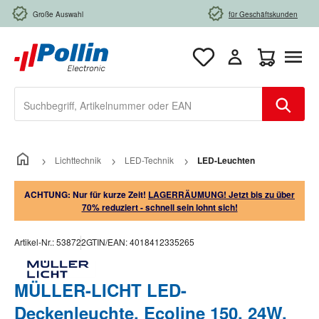
Zum Hauptinhalt springen
Große Auswahl
für Geschäftskunden
Warenkorb e
Lichttechnik
LED-Technik
LED-Leuchten
ACHTUNG: Nur für kurze Zeit!
LAGERRÄUMUNG! Jetzt bis zu über
70% reduziert - schnell sein lohnt sich!
Artikel-Nr.:
538722
GTIN/EAN:
4018412335265
MÜLLER-LICHT LED-
Deckenleuchte, Ecoline 150, 24W,