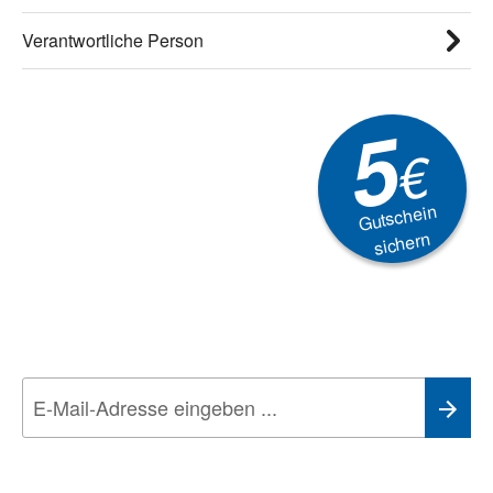
Verantwortliche Person
5
€
Gutschein
sichern
Newsletter
Aktionen, Rabatte &
Technik-Trends
Wir nehmen den
Datenschutz
sehr ernst. Alle Angaben verwenden wir nur
im Rahmen des Newsletters. Sie können sich jederzeit direkt vom