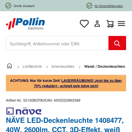
Zum Hauptinhalt springen
Große Auswahl
für Geschäftskunden
Warenkorb e
Lichttechnik
Innenleuchten
Wand- / Deckenleuchten
ACHTUNG: Nur für kurze Zeit!
LAGERRÄUMUNG! Jetzt bis zu über
70% reduziert - schnell sein lohnt sich!
Artikel-Nr.:
521608
GTIN/EAN:
4003222892589
NÄVE LED-Deckenleuchte 1408477,
40W, 2600lm, CCT, 3D-Effekt, weiß