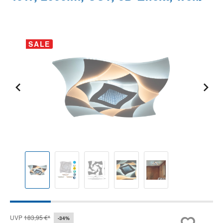
Bildergalerie überspringen
SALE
UVP
183,95 €*
-34%