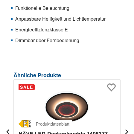
Funktionelle Beleuchtung
Anpassbare Helligkeit und Lichttemperatur
Energieeffizienzklasse E
Dimmbar über Fernbedienung
Produktgalerie überspringen
Ähnliche Produkte
SALE
Produktdatenblatt
NÄVE LED-Deckenleuchte 1408377,