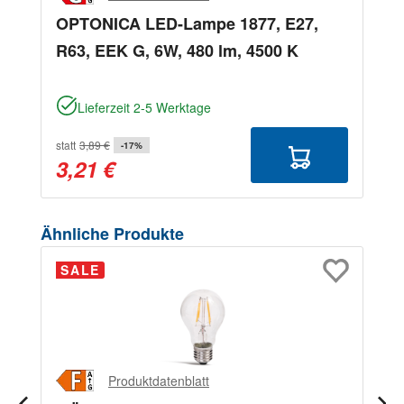
OPTONICA LED-Lampe 1877, E27,
R63, EEK G, 6W, 480 lm, 4500 K
Lieferzeit 2-5 Werktage
statt
3,89 €
-17%
3,21 €
Produktgalerie überspringen
Ähnliche Produkte
SALE
Produktdatenblatt