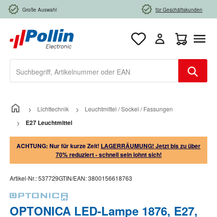
Zum Hauptinhalt springen
Große Auswahl
für Geschäftskunden
Warenkorb e
Lichttechnik
Leuchtmittel / Sockel / Fassungen
E27 Leuchtmittel
ACHTUNG: Nur für kurze Zeit!
LAGERRÄUMUNG! Jetzt bis zu über
70% reduziert - schnell sein lohnt sich!
Artikel-Nr.:
537729
GTIN/EAN:
3800156618763
OPTONICA LED-Lampe 1876, E27,