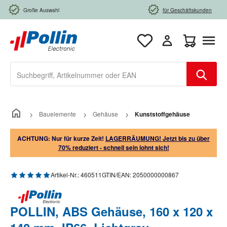
Zum Hauptinhalt springen
Große Auswahl
für Geschäftskunden
Warenkorb e
Bauelemente
Gehäuse
Kunststoffgehäuse
ACHTUNG: Nur für kurze Zeit!
LAGERRÄUMUNG! Jetzt bis zu über
70% reduziert - schnell sein lohnt sich!
Durchschnittliche Bewertung von 5 von 5 Sternen
Artikel-Nr.:
460511
GTIN/EAN:
2050000000867
POLLIN, ABS Gehäuse, 160 x 120 x