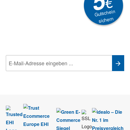
5
€
Gutschein
sichern
Newsletter
Aktionen, Rabatte &
Technik-Trends
Wir nehmen den
Datenschutz
sehr ernst. Alle Angaben verwenden wir nur
im Rahmen des Newsletters. Sie können sich jederzeit direkt vom
Newsletter abmelden.