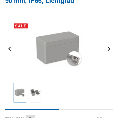
90 mm, IP66, Lichtgrau
Bildergalerie überspringen
SALE
statt
10,63 €*
-6%