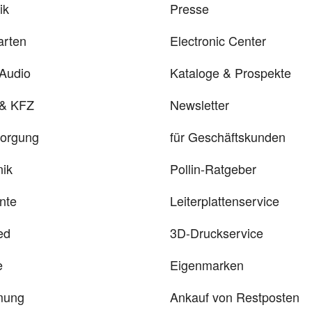
ik
Presse
arten
Electronic Center
 Audio
Kataloge & Prospekte
 & KFZ
Newsletter
sorgung
für Geschäftskunden
ik
Pollin-Ratgeber
nte
Leiterplattenservice
ed
3D-Druckservice
e
Eigenmarken
mung
Ankauf von Restposten