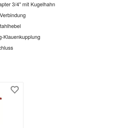
pter 3/4" mit Kugelhahn
Verbindung
tahlhebel
g-Klauenkupplung
chluss