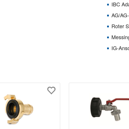
IBC Ada
AG/AG-
Roter S
Messin
IG-Ans