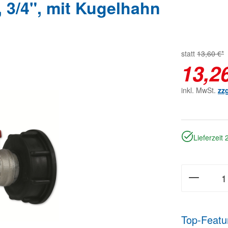
 3/4", mit Kugelhahn
statt
13,60 €*
13,2
inkl. MwSt.
zz
Lieferzeit
Top-Featu