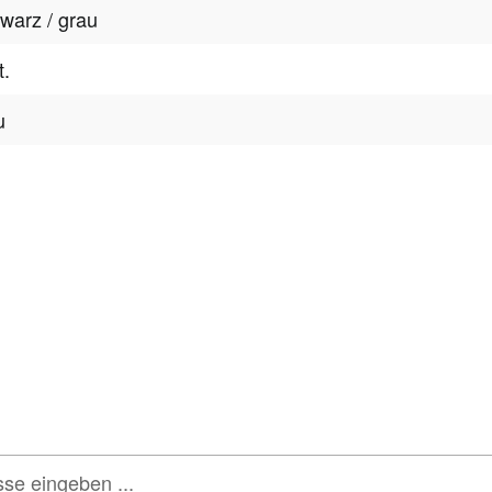
warz / grau
t.
u
tter
onen, Rabatte & Tec
 GUTSCHEINE & LIMITIERTE RABATTAKTIONEN
ATTRAKTIVE 