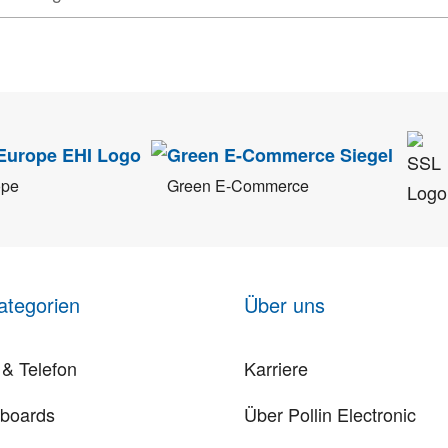
tenschutz
sehr ernst. Alle Angaben verwenden wir nur im Rahmen des Newsletters.
ope
Green E-Commerce
ategorien
Über uns
& Telefon
Karriere
rboards
Über Pollin Electronic