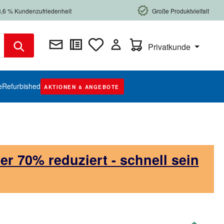
8,6 % Kundenzufriedenheit
Große Produktvielfalt
Warenkorb enthält 0 Posi
Privatkunde
e
Refurbished
AKTIONEN & ANGEBOTE
 70% reduziert - schnell sein