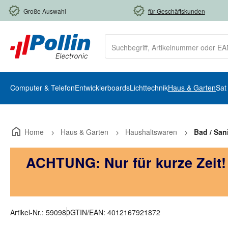
m Hauptinhalt springen
Zur Suche springen
Zur Hauptnavigation springen
Große Auswahl
für Geschäftskunden
Computer & Telefon
Entwicklerboards
Lichttechnik
Haus & Garten
Sat
Home
Haus & Garten
Haushaltswaren
Bad / Sani
ACHTUNG: Nur für kurze Zeit
Artikel-Nr.:
590980
GTIN/EAN:
4012167921872