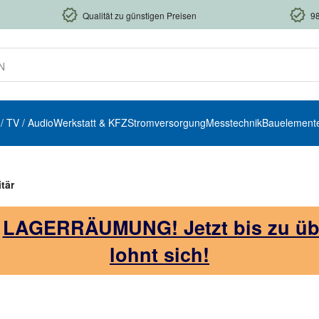
Qualität zu günstigen Preisen
9
 / TV / Audio
Werkstatt & KFZ
Stromversorgung
Messtechnik
Bauelement
tär
!
LAGERRÄUMUNG! Jetzt bis zu über
lohnt sich!