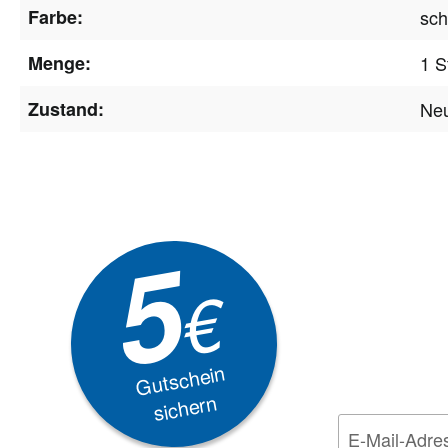
Farbe:
sch
Menge:
1 S
Zustand:
Ne
Newsle
5
Akti
€
EXKLUSIVE
Gutschein
sichern