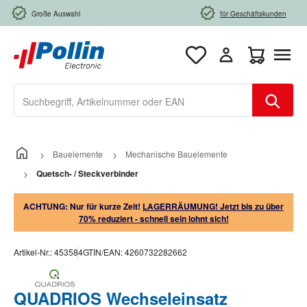
Zum Hauptinhalt springen
Große Auswahl
für Geschäftskunden
Warenkorb e
Bauelemente
Mechanische Bauelemente
Quetsch- / Steckverbinder
ACHTUNG: Nur für kurze Zeit!
LAGERRÄUMUNG! Jetzt bis zu über
70% reduziert - schnell sein lohnt sich!
Artikel-Nr.:
453584
GTIN/EAN:
4260732282662
QUADRIOS Wechseleinsatz