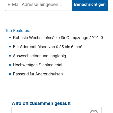
Benachrichtigen
Top-Features:
Robuste Wechseleinsätze für Crimpzange 22T013
Für Aderendhülsen von 0,25 bis 6 mm²
Auswechselbar und langlebig
Hochwertiges Stahlmaterial
Passend für Aderendhülsen
Produktgalerie überspringen
Wird oft zusammen gekauft