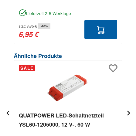
Lieferzeit 2-5 Werktage
statt
7,75 €
-10%
6,95 €
Produktgalerie überspringen
Ähnliche Produkte
SALE
QUATPOWER LED-Schaltnetzteil
YSL60-1205000, 12 V-, 60 W