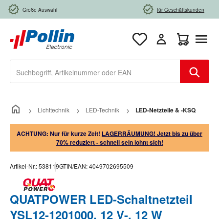
Zum Hauptinhalt springen
Große Auswahl
für Geschäftskunden
Warenkorb e
Lichttechnik
LED-Technik
LED-Netzteile & -KSQ
ACHTUNG: Nur für kurze Zeit!
LAGERRÄUMUNG! Jetzt bis zu über
70% reduziert - schnell sein lohnt sich!
Artikel-Nr.:
538119
GTIN/EAN:
4049702695509
QUATPOWER LED-Schaltnetzteil
YSL12-1201000, 12 V-, 12 W