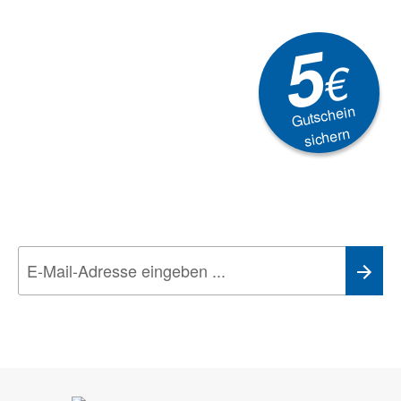
5
€
Gutschein
sichern
Newsletter
Aktionen, Rabatte &
Technik-Trends
Wir nehmen den
Datenschutz
sehr ernst. Alle Angaben verwenden wir nur
im Rahmen des Newsletters. Sie können sich jederzeit direkt vom
Newsletter abmelden.