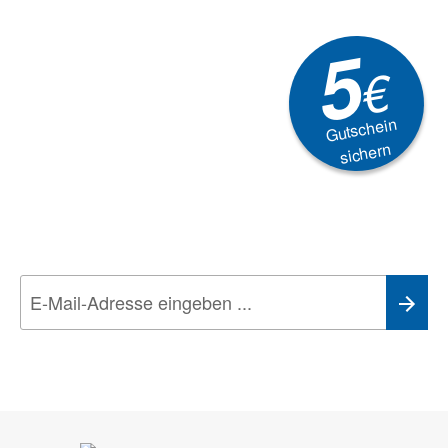
5
€
Gutschein
sichern
Newsletter
Aktionen, Rabatte &
Technik-Trends
Wir nehmen den
Datenschutz
sehr ernst. Alle Angaben verwenden wir nur
im Rahmen des Newsletters. Sie können sich jederzeit direkt vom
Newsletter abmelden.