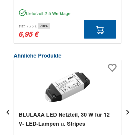
Lieferzeit 2-5 Werktage
statt
7,75 €
-10%
6,95 €
Produktgalerie überspringen
Ähnliche Produkte
BLULAXA LED Netzteil, 30 W für 12
V- LED-Lampen u. Stripes