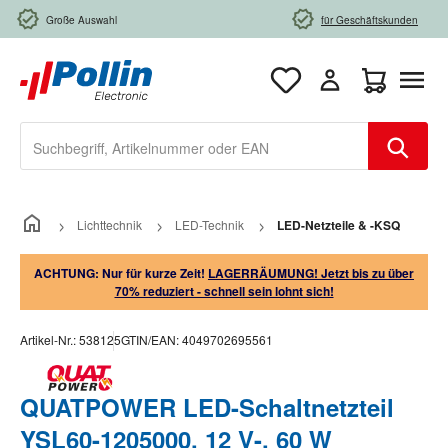
Zum Hauptinhalt springen
Große Auswahl
für Geschäftskunden
Warenkorb e
Lichttechnik
LED-Technik
LED-Netzteile & -KSQ
ACHTUNG: Nur für kurze Zeit!
LAGERRÄUMUNG! Jetzt bis zu über
70% reduziert - schnell sein lohnt sich!
Artikel-Nr.:
538125
GTIN/EAN:
4049702695561
QUATPOWER LED-Schaltnetzteil
YSL60-1205000, 12 V-, 60 W