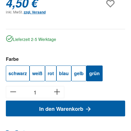
4,50 €
inkl. MwSt.
zzgl. Versand
Lieferzeit 2-5 Werktage
auswählen
Farbe
schwarz
weiß
rot
blau
gelb
grün
In den Warenkorb