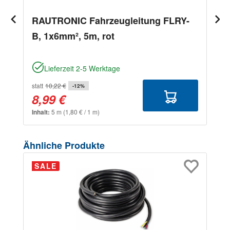
RAUTRONIC Fahrzeugleitung FLRY-
B, 1x6mm², 5m, rot
Lieferzeit 2-5 Werktage
statt
10,22 €
-12%
8,99 €
Inhalt:
5 m
(1,80 € / 1 m)
Produktgalerie überspringen
Ähnliche Produkte
SALE