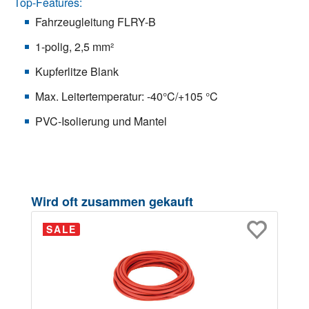
Top-Features:
Fahrzeugleitung FLRY-B
1-polig, 2,5 mm²
Kupferlitze Blank
Max. Leitertemperatur: -40°C/+105 °C
PVC-Isolierung und Mantel
Produktgalerie überspringen
Wird oft zusammen gekauft
SALE