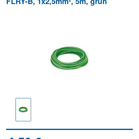
FLRY-B, 1x2,5mm², 5m, grün
Bildergalerie überspringen