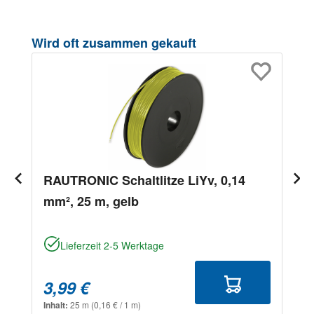
Produktgalerie überspringen
Wird oft zusammen gekauft
RAUTRONIC Schaltlitze LiYv, 0,14
mm², 25 m, gelb
Lieferzeit 2-5 Werktage
3,99 €
Inhalt:
25 m
(0,16 € / 1 m)