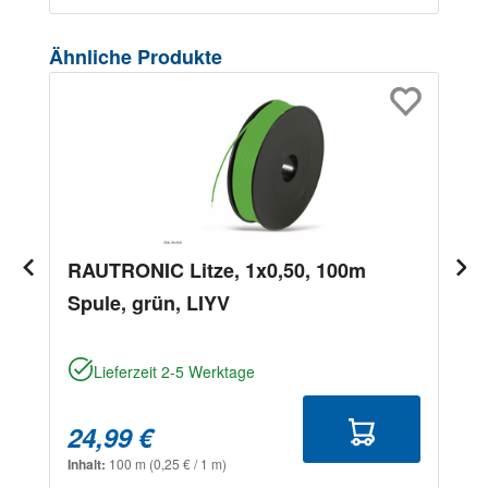
Produktgalerie überspringen
Ähnliche Produkte
RAUTRONIC Litze, 1x0,50, 100m
Spule, grün, LIYV
Lieferzeit 2-5 Werktage
24,99 €
Inhalt:
100 m
(0,25 € / 1 m)