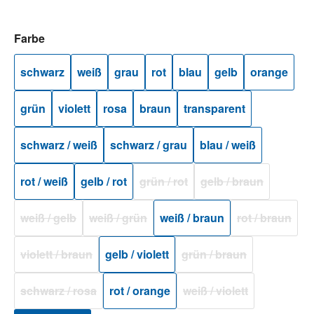
auswählen
Farbe
schwarz
weiß
grau
rot
blau
gelb
orange
grün
violett
rosa
braun
transparent
schwarz / weiß
schwarz / grau
blau / weiß
rot / weiß
gelb / rot
grün / rot
gelb / braun
(Diese Option ist zurzeit nicht verfügba
(Diese Option ist zurz
weiß / gelb
weiß / grün
weiß / braun
rot / braun
(Diese Option ist zurzeit nicht verfügbar.)
(Diese Option ist zurzeit nicht verfügbar.)
(Diese Option
violett / braun
gelb / violett
grün / braun
(Diese Option ist zurzeit nicht verfügbar.)
(Diese Option ist zurzeit 
schwarz / rosa
rot / orange
weiß / violett
(Diese Option ist zurzeit nicht verfügbar.)
(Diese Option ist zurzeit 