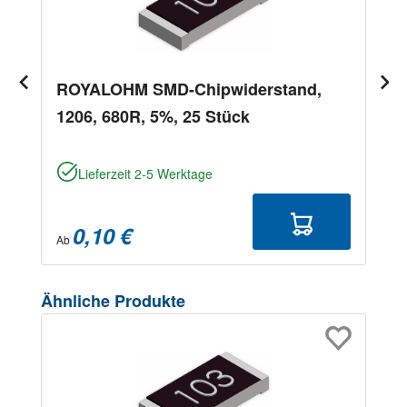
ROYALOHM SMD-Chipwiderstand,
1206, 680R, 5%, 25 Stück
Lieferzeit 2-5 Werktage
0,10 €
Ab
Produktgalerie überspringen
Ähnliche Produkte