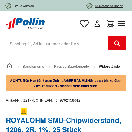
Zum Hauptinhalt springen
Große Auswahl
für Geschäftskunden
Warenkorb e
Bauelemente
Passive Bauelemente
Widerstände
ACHTUNG: Nur für kurze Zeit!
LAGERRÄUMUNG! Jetzt bis zu über
70% reduziert - schnell sein lohnt sich!
Artikel-Nr.:
221773
GTIN/EAN:
4049702158042
ROYALOHM SMD-Chipwiderstand,
1206, 2R, 1%, 25 Stück