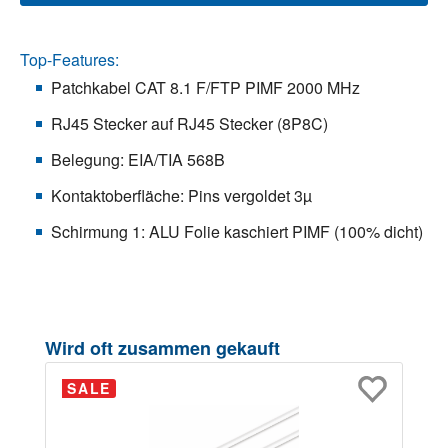
Top-Features:
Patchkabel CAT 8.1 F/FTP PIMF 2000 MHz
RJ45 Stecker auf RJ45 Stecker (8P8C)
Belegung: EIA/TIA 568B
Kontaktoberfläche: Pins vergoldet 3µ
Schirmung 1: ALU Folie kaschiert PIMF (100% dicht)
Produktgalerie überspringen
Wird oft zusammen gekauft
SALE