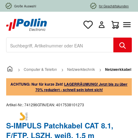
Zum Hauptinhalt springen
Große Auswahl
für Geschäftskunden
Warenkorb e
Computer & Telefon
Netzwerktechnik
Netzwerkkabel
ACHTUNG: Nur für kurze Zeit!
LAGERRÄUMUNG! Jetzt bis zu über
70% reduziert - schnell sein lohnt sich!
Artikel-Nr.:
741296
GTIN/EAN:
4017538101273
S-IMPULS Patchkabel CAT 8.1,
F/FTP, LSZH, weiß, 1,5 m