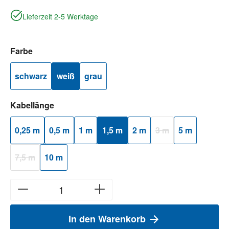
Lieferzeit 2-5 Werktage
auswählen
Farbe
schwarz
weiß
grau
auswählen
Kabellänge
0,25 m
0,5 m
1 m
1,5 m
2 m
3 m
5 m
(Diese Option ist zurzei
7,5 m
10 m
(Diese Option ist zurzeit nicht verfügbar.)
In den Warenkorb