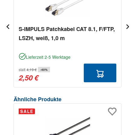
S-IMPULS Patchkabel CAT 8.1, F/FTP,
LSZH, weiß, 1,0 m
Lieferzeit 2-5 Werktage
statt
4,19 €
-40%
2,50 €
Produktgalerie überspringen
Ähnliche Produkte
SALE