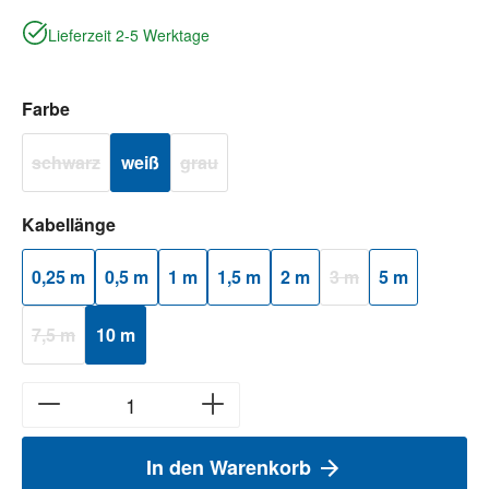
Lieferzeit 2-5 Werktage
auswählen
Farbe
schwarz
weiß
grau
(Diese Option ist zurzeit nicht verfügbar.)
(Diese Option ist zurzeit nicht verfügbar.)
auswählen
Kabellänge
0,25 m
0,5 m
1 m
1,5 m
2 m
3 m
5 m
(Diese Option ist zurzei
7,5 m
10 m
(Diese Option ist zurzeit nicht verfügbar.)
In den Warenkorb