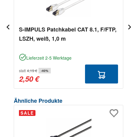
S-IMPULS Patchkabel CAT 8.1, F/FTP,
LSZH, weiß, 1,0 m
Lieferzeit 2-5 Werktage
statt
4,19 €
-40%
2,50 €
Produktgalerie überspringen
Ähnliche Produkte
SALE