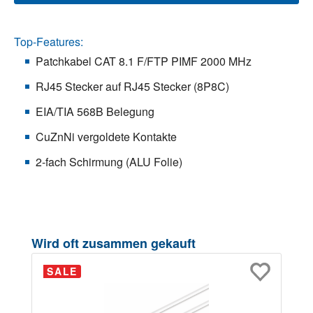
Top-Features:
Patchkabel CAT 8.1 F/FTP PIMF 2000 MHz
RJ45 Stecker auf RJ45 Stecker (8P8C)
EIA/TIA 568B Belegung
CuZnNi vergoldete Kontakte
2-fach Schirmung (ALU Folie)
Produktgalerie überspringen
Wird oft zusammen gekauft
SALE