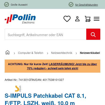
Zum Hauptinhalt springen
Große Auswahl
für Geschäftskunden
Warenkorb e
Computer & Telefon
Netzwerktechnik
Netzwerkkabel
ACHTUNG: Nur für kurze Zeit!
LAGERRÄUMUNG! Jetzt bis zu über
70% reduziert - schnell sein lohnt sich!
Artikel-Nr.:
741301
GTIN/EAN:
4017538101327
S-IMPULS Patchkabel CAT 8.1,
F/FTP, LSZH, weiß, 10,0 m