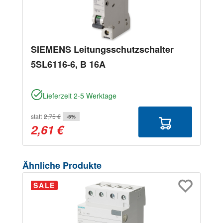
SIEMENS Leitungsschutzschalter
5SL6116-6, B 16A
Lieferzeit 2-5 Werktage
statt
2,75 €
-5%
2,61 €
Produktgalerie überspringen
Ähnliche Produkte
SALE