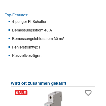
Top-Features:
4-poliger FI-Schalter
Bemessungsstrom 40 A
Bemessungsfehlerstrom 30 mA
Fehlerstromtyp: F
Kurzzeitverzögert
Produktgalerie überspringen
Wird oft zusammen gekauft
SALE