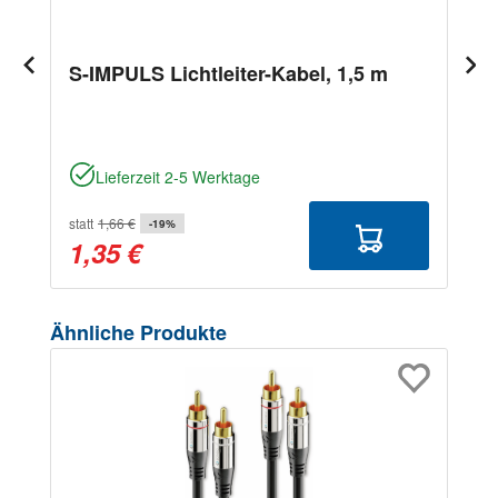
S-IMPULS Lichtleiter-Kabel, 1,5 m
Lieferzeit 2-5 Werktage
statt
1,66 €
-19%
1,35 €
Produktgalerie überspringen
Ähnliche Produkte