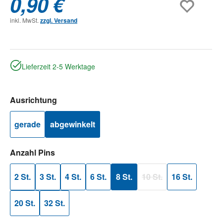
0,90 €
inkl. MwSt.
zzgl. Versand
Lieferzeit 2-5 Werktage
auswählen
Ausrichtung
gerade
abgewinkelt
auswählen
Anzahl Pins
2 St.
3 St.
4 St.
6 St.
8 St.
10 St.
16 St.
(Diese Option ist zurzeit 
20 St.
32 St.