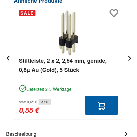
Produktgalerie überspringen
Ähnliche Produkte
SALE
Stiftleiste, 2 x 2, 2,54 mm, gerade,
0,8µ Au (Gold), 5 Stück
Lieferzeit 2-5 Werktage
statt
0,65 €
-15%
0,55 €
Beschreibung