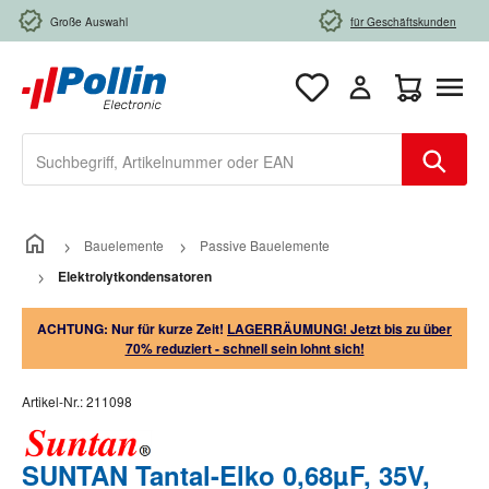
Zum Hauptinhalt springen
Große Auswahl
für Geschäftskunden
Warenkorb e
Bauelemente
Passive Bauelemente
Elektrolytkondensatoren
ACHTUNG: Nur für kurze Zeit!
LAGERRÄUMUNG! Jetzt bis zu über
70% reduziert - schnell sein lohnt sich!
Artikel-Nr.:
211098
SUNTAN Tantal-Elko 0,68µF, 35V,