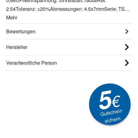
0,68UFNennspannung: 35VBauart: radialRM:
2.54Toleranz: ±20%Abmessungen: 4.5x7mmSerie: TS…
Mehr
Bewertungen
Hersteller
Verantwortliche Person
5
€
Gutschein
sichern
Newsletter
Aktionen, Rabatte &