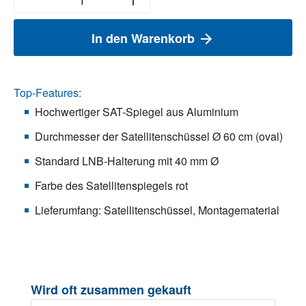
In den Warenkorb
Top-Features:
Hochwertiger SAT-Spiegel aus Aluminium
Durchmesser der Satellitenschüssel Ø 60 cm (oval)
Standard LNB-Halterung mit 40 mm Ø
Farbe des Satellitenspiegels rot
Lieferumfang: Satellitenschüssel, Montagematerial
Produktgalerie überspringen
Wird oft zusammen gekauft