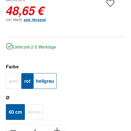
48,65 €
inkl. MwSt.
zzgl. Versand
Lieferzeit 2-5 Werktage
auswählen
Farbe
grau
rot
hellgrau
(Diese Option ist zurzeit nicht verfügbar.)
auswählen
Ø
60 cm
80 cm
(Diese Option ist zurzeit nicht verfügbar.)