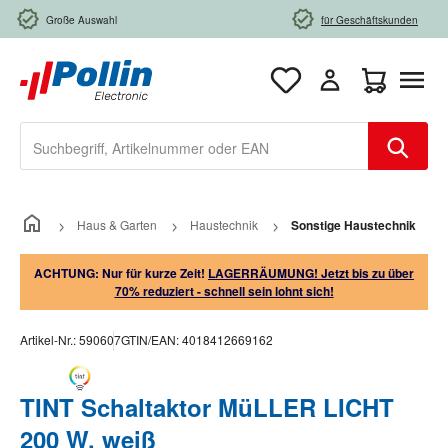
Zum Hauptinhalt springen
Große Auswahl
für Geschäftskunden
Warenkorb e
Haus & Garten
Haustechnik
Sonstige Haustechnik
ACHTUNG: Nur für kurze Zeit!
LAGERRÄUMUNG! Jetzt bis zu über
70% reduziert - schnell sein lohnt sich!
Artikel-Nr.:
590607
GTIN/EAN:
4018412669162
TINT Schaltaktor MüLLER LICHT
200 W, weiß