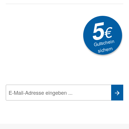
5
€
Gutschein
sichern
Newsletter
Aktionen, Rabatte &
Technik-Trends
Wir nehmen den
Datenschutz
sehr ernst. Alle Angaben verwenden wir nur
im Rahmen des Newsletters. Sie können sich jederzeit direkt vom
Newsletter abmelden.