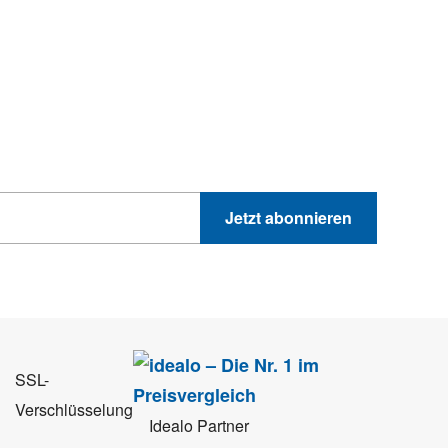
hnik-Trends
GEWINNSPIELE
PRODUKTNEWS UND VIELES MEHR
Jetzt abonnieren
 Sie können sich jederzeit direkt vom Newsletter abmelden.
SSL-
Verschlüsselung
Idealo Partner