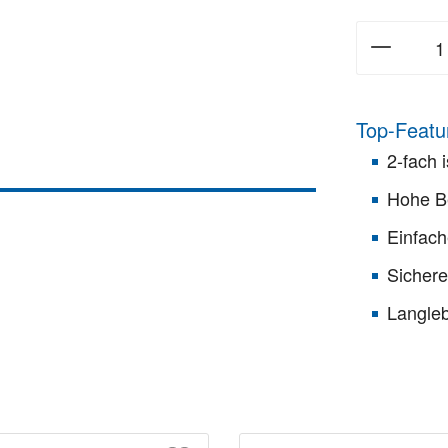
Top-Featu
2-fach i
Hohe Be
Einfac
Sicher
Langleb