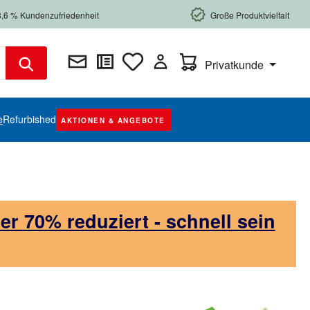
8,6 % Kundenzufriedenheit
Große Produktvielfalt
Warenkorb enthält 0 Posi
Privatkunde
e
Refurbished
AKTIONEN & ANGEBOTE
 70% reduziert - schnell sein