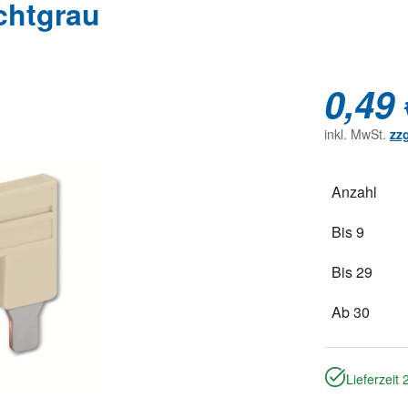
chtgrau
0,49 
inkl. MwSt.
zz
Anzahl
Bis
9
Bis
29
Ab
30
Lieferzeit