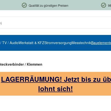
Qualität zu günstigen Preisen
9
 / TV / Audio
Werkstatt & KFZ
Stromversorgung
Messtechnik
Bauelement
Steckverbinder / Klemmen
!
LAGERRÄUMUNG! Jetzt bis zu über
lohnt sich!