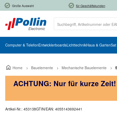
m Hauptinhalt springen
Zur Suche springen
Zur Hauptnavigation springen
Große Auswahl
für Geschäftskunden
Computer & Telefon
Entwicklerboards
Lichttechnik
Haus & Garten
Sat
Home
Bauelemente
Mechanische Bauelemente
ACHTUNG: Nur für kurze Zeit
Artikel-Nr.:
453138
GTIN/EAN:
4055143692441