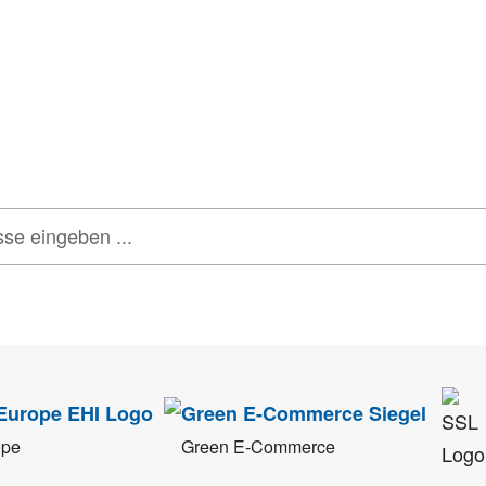
tter
onen, Rabatte & Tec
 GUTSCHEINE & LIMITIERTE RABATTAKTIONEN
ATTRAKTIVE 
tenschutz
sehr ernst. Alle Angaben verwenden wir nur im Rahmen des Newsletters.
ope
Green E-Commerce