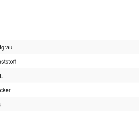
htgrau
ststoff
t.
cker
u