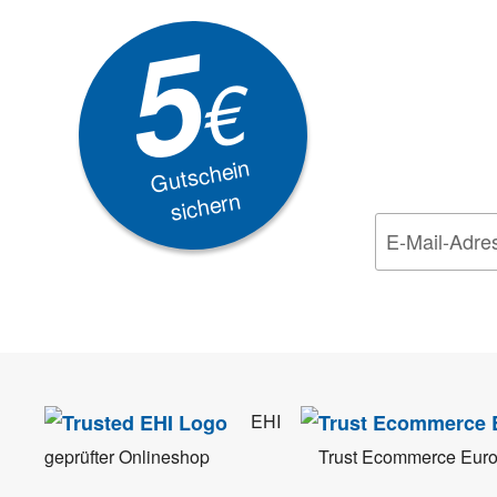
Newsle
5
Akti
€
EXKLUSIVE
Gutschein
sichern
Wir nehmen den
Da
EHI
geprüfter Onlineshop
Trust Ecommerce Eur