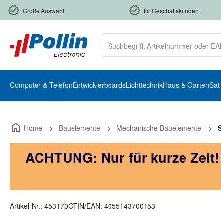
m Hauptinhalt springen
Zur Suche springen
Zur Hauptnavigation springen
Große Auswahl
für Geschäftskunden
Computer & Telefon
Entwicklerboards
Lichttechnik
Haus & Garten
Sat
Home
Bauelemente
Mechanische Bauelemente
ACHTUNG: Nur für kurze Zeit
Artikel-Nr.:
453170
GTIN/EAN:
4055143700153