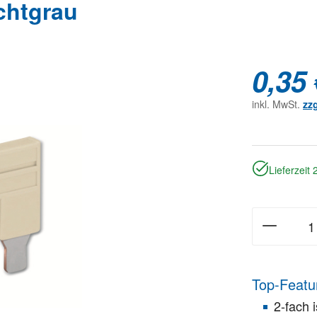
chtgrau
0,35 
inkl. MwSt.
zz
Lieferzeit
Top-Featu
2-fach i