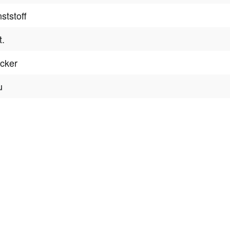
ststoff
t.
cker
u
tter
onen, Rabatte & Tec
 GUTSCHEINE & LIMITIERTE RABATTAKTIONEN
ATTRAKTIVE 