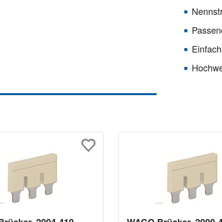
Nennst
Passen
Einfach
Hochwer
rücker, 2004-410,
WAGO Brücker, 2000-4