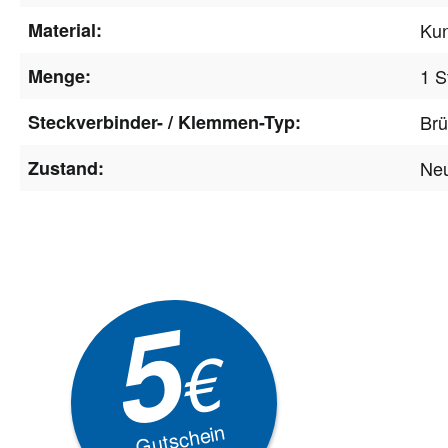
Material:
Kun
Menge:
1 S
Steckverbinder- / Klemmen-Typ:
Brü
Zustand:
Ne
Newsle
5
Akti
€
EXKLUSIVE
Gutschein