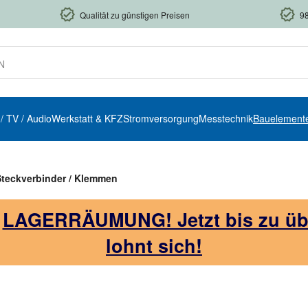
Qualität zu günstigen Preisen
9
 / TV / Audio
Werkstatt & KFZ
Stromversorgung
Messtechnik
Bauelement
Steckverbinder / Klemmen
!
LAGERRÄUMUNG! Jetzt bis zu über
lohnt sich!