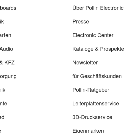
rboards
Über Pollin Electronic
ik
Presse
arten
Electronic Center
 Audio
Kataloge & Prospekte
 & KFZ
Newsletter
sorgung
für Geschäftskunden
ik
Pollin-Ratgeber
nte
Leiterplattenservice
ed
3D-Druckservice
e
Eigenmarken