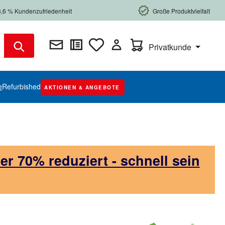
8,6 % Kundenzufriedenheit
Große Produktvielfalt
Warenkorb enthält 0 Posi
Privatkunde
e
Refurbished
AKTIONEN & ANGEBOTE
 70% reduziert - schnell sein