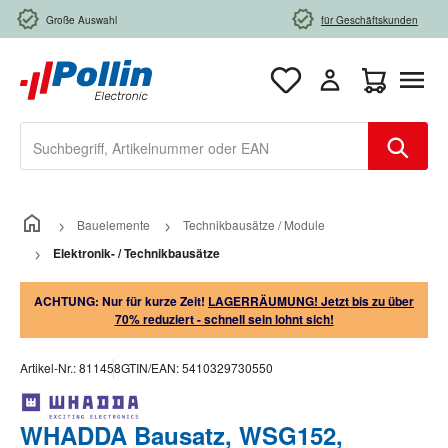
Zum Hauptinhalt springen
Große Auswahl
für Geschäftskunden
Warenkorb e
Bauelemente
Technikbausätze / Module
Elektronik- / Technikbausätze
ACHTUNG: Nur für kurze Zeit!
LAGERRÄUMUNG! Jetzt bis zu über
70% reduziert - schnell sein lohnt sich!
Artikel-Nr.:
811458
GTIN/EAN:
5410329730550
WHADDA Bausatz, WSG152,