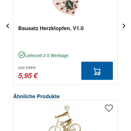
Bausatz Herzklopfen, V1.0
Lieferzeit 2-5 Werktage
statt
5,99 €
5,95 €
Produktgalerie überspringen
Ähnliche Produkte