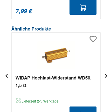
7,99 €
Produktgalerie überspringen
Ähnliche Produkte
WIDAP Hochlast-Widerstand WD50,
1,5 Ω
Lieferzeit 2-5 Werktage