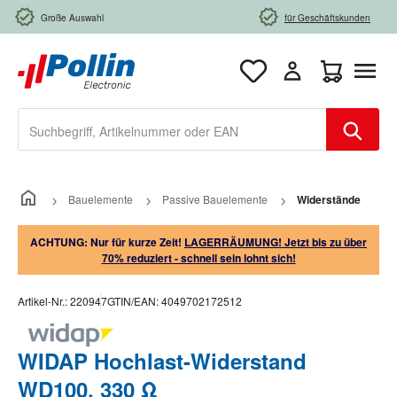
Zum Hauptinhalt springen
Große Auswahl
für Geschäftskunden
Warenkorb e
Bauelemente
Passive Bauelemente
Widerstände
ACHTUNG: Nur für kurze Zeit!
LAGERRÄUMUNG! Jetzt bis zu über
70% reduziert - schnell sein lohnt sich!
Artikel-Nr.:
220947
GTIN/EAN:
4049702172512
WIDAP Hochlast-Widerstand
WD100, 330 Ω