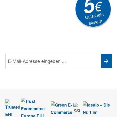
5
€
Gutschein
sichern
Newsletter
Aktionen, Rabatte &
Technik-Trends
Wir nehmen den
Datenschutz
sehr ernst. Alle Angaben verwenden wir nur
im Rahmen des Newsletters. Sie können sich jederzeit direkt vom
Newsletter abmelden.