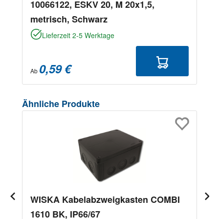
10066122, ESKV 20, M 20x1,5,
metrisch, Schwarz
Lieferzeit 2-5 Werktage
0,59 €
Ab
Produktgalerie überspringen
Ähnliche Produkte
WISKA Kabelabzweigkasten COMBI
1610 BK, IP66/67