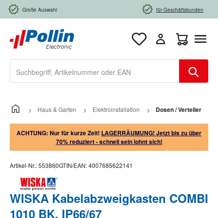
Zum Hauptinhalt springen
Große Auswahl
für Geschäftskunden
Warenkorb e
Haus & Garten
Elektroinstallation
Dosen / Verteiler
ACHTUNG: Nur für kurze Zeit!
LAGERRÄUMUNG! Jetzt bis zu über
70% reduziert - schnell sein lohnt sich!
Artikel-Nr.:
553860
GTIN/EAN:
4007685622141
WISKA Kabelabzweigkasten COMBI
1010 BK, IP66/67