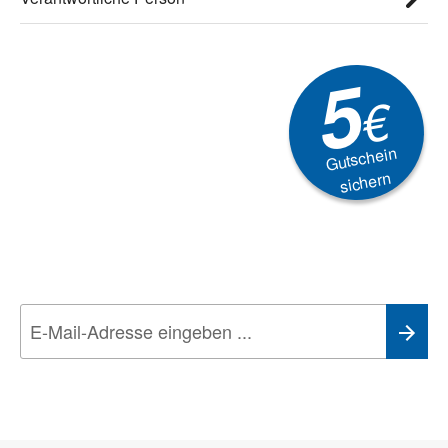
5
€
Gutschein
sichern
Newsletter
Aktionen, Rabatte &
Technik-Trends
Wir nehmen den
Datenschutz
sehr ernst. Alle Angaben verwenden wir nur
im Rahmen des Newsletters. Sie können sich jederzeit direkt vom
Newsletter abmelden.