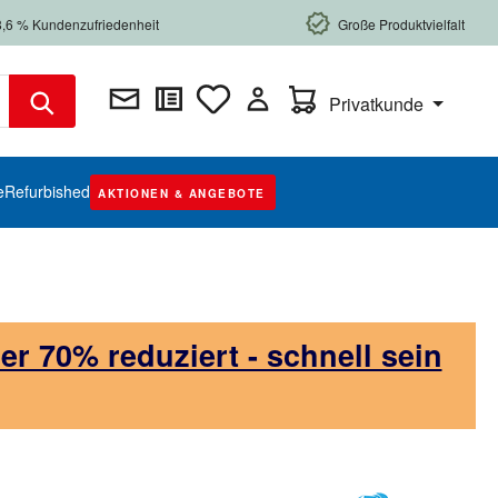
8,6 % Kundenzufriedenheit
Große Produktvielfalt
Warenkorb enthält 0 Posi
Privatkunde
e
Refurbished
AKTIONEN & ANGEBOTE
 70% reduziert - schnell sein