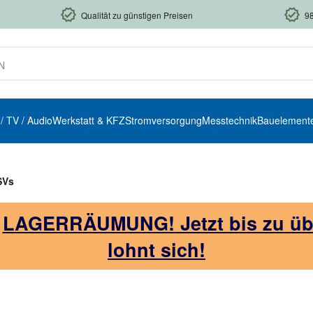
Qualität zu günstigen Preisen
9
 / TV / Audio
Werkstatt & KFZ
Stromversorgung
Messtechnik
Bauelement
SVs
!
LAGERRÄUMUNG! Jetzt bis zu über
lohnt sich!