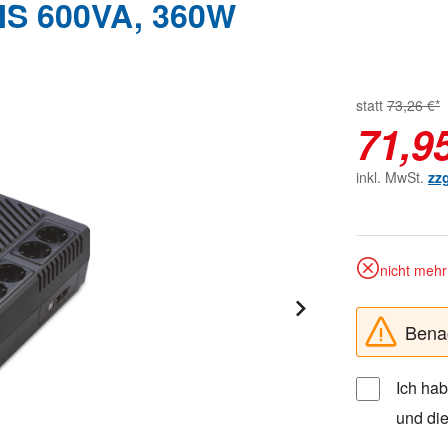
S 600VA, 360W
statt
73,26 €*
71,9
inkl. MwSt.
zz
nicht mehr 
Benac
Ich ha
und di