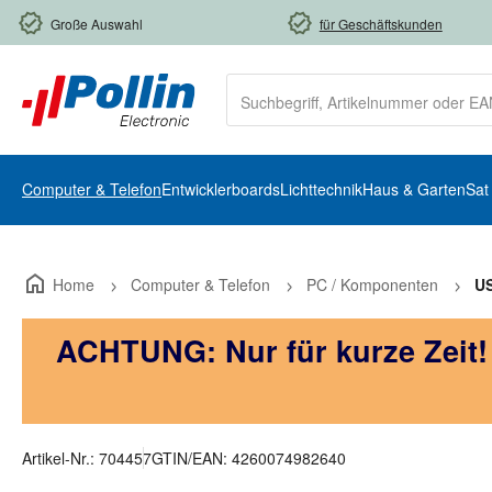
m Hauptinhalt springen
Zur Suche springen
Zur Hauptnavigation springen
Große Auswahl
für Geschäftskunden
Computer & Telefon
Entwicklerboards
Lichttechnik
Haus & Garten
Sat
Home
Computer & Telefon
PC / Komponenten
U
ACHTUNG: Nur für kurze Zeit
Artikel-Nr.:
704457
GTIN/EAN:
4260074982640