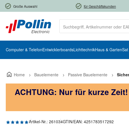
m Hauptinhalt springen
Zur Suche springen
Zur Hauptnavigation springen
Große Auswahl
für Geschäftskunden
Computer & Telefon
Entwicklerboards
Lichttechnik
Haus & Garten
Sat
Home
Bauelemente
Passive Bauelemente
Siche
ACHTUNG: Nur für kurze Zeit
Durchschnittliche Bewertung von 5 von 5 Sternen
Artikel-Nr.:
261034
GTIN/EAN:
4251783517292