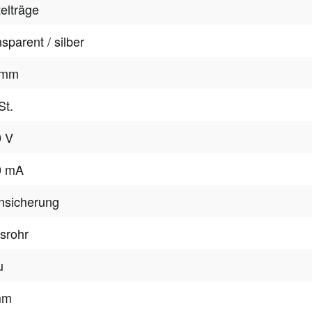
telträge
nsparent / silber
 mm
St.
0 V
0 mA
nsicherung
srohr
u
mm