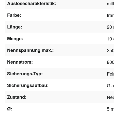
Auslösecharakteristik:
mit
Farbe:
tra
Länge:
20
Menge:
10 
Nennspannung max.:
25
Nennstrom:
80
Sicherungs-Typ:
Fei
Sicherungsaufbau:
Gla
Zustand:
Ne
Ø:
5 