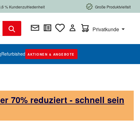
8,6 % Kundenzufriedenheit
Große Produktvielfalt
Warenkorb enthält 0 Posi
Privatkunde
e
Refurbished
AKTIONEN & ANGEBOTE
 70% reduziert - schnell sein