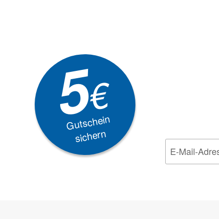
Newsle
5
Akti
€
EXKLUSIVE
Gutschein
sichern
Wir nehmen den
Da