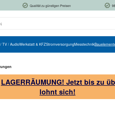
Qualität zu günstigen Preisen
9
 / TV / Audio
Werkstatt & KFZ
Stromversorgung
Messtechnik
Bauelement
rungen
!
LAGERRÄUMUNG! Jetzt bis zu über
lohnt sich!