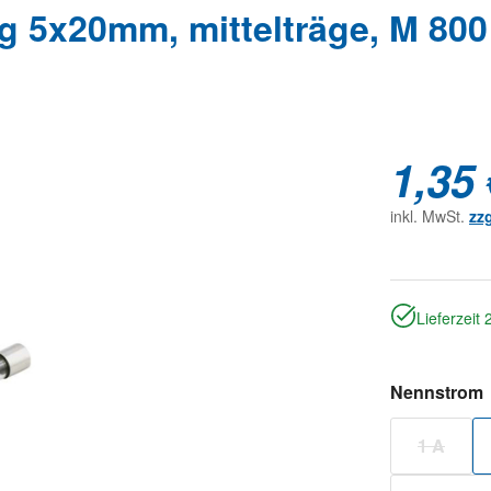
g 5x20mm, mittelträge, M 800
1,35 
inkl. MwSt.
zz
Lieferzeit
Nennstrom
1 A
(Diese O