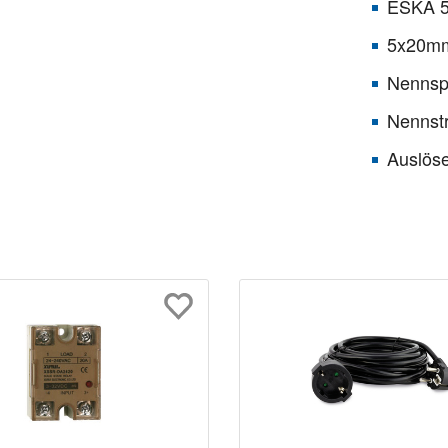
ESKA 5
5x20mm,
Nennsp
Nennst
Auslöse