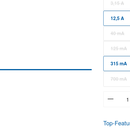
3,15 A
(Diese
12,5 A
40 mA
(Diese
125 mA
(Diese
315 mA
700 mA
(Diese
Top-Featu