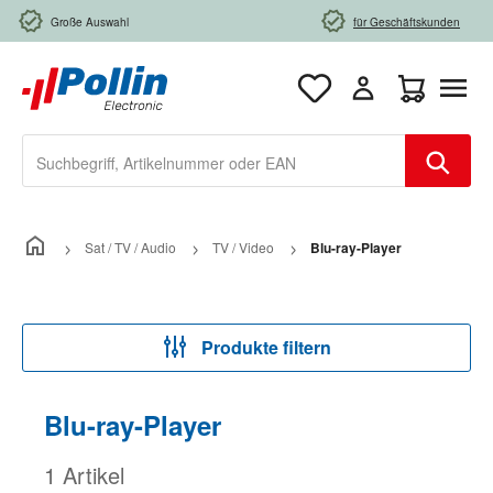
Zum Hauptinhalt springen
Große Auswahl
für Geschäftskunden
Warenkorb e
Sat / TV / Audio
TV / Video
Blu-ray-Player
Produkte filtern
Blu-ray-Player
1 Artikel