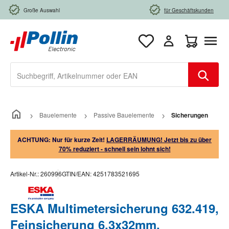
Zum Hauptinhalt springen
Große Auswahl
für Geschäftskunden
Warenkorb e
Bauelemente
Passive Bauelemente
Sicherungen
ACHTUNG: Nur für kurze Zeit!
LAGERRÄUMUNG! Jetzt bis zu über
70% reduziert - schnell sein lohnt sich!
Artikel-Nr.:
260996
GTIN/EAN:
4251783521695
ESKA Multimetersicherung 632.419,
Feinsicherung 6,3x32mm,