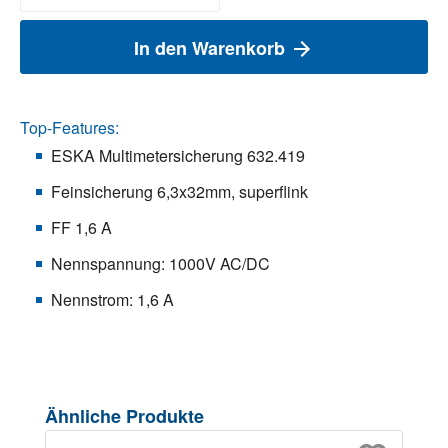
In den Warenkorb
Top-Features:
ESKA Multimetersicherung 632.419
Feinsicherung 6,3x32mm, superflink
FF 1,6 A
Nennspannung: 1000V AC/DC
Nennstrom: 1,6 A
Produktgalerie überspringen
Ähnliche Produkte