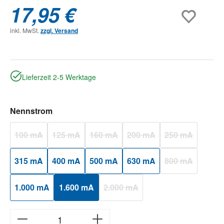
17,95 €
inkl. MwSt.
zzgl. Versand
Lieferzeit 2-5 Werktage
auswählen
Nennstrom
100 mA
125 mA
160 mA
200 mA
250 mA
(Diese Option ist zurzeit nicht verfügbar.)
(Diese Option ist zurzeit nicht verfügbar.)
(Diese Option ist zurzeit nicht verfügbar.)
(Diese Option ist zurzeit nicht
(Diese Option ist
315 mA
400 mA
500 mA
630 mA
800 mA
(Diese Option ist
1.000 mA
1.600 mA
2.000 mA
(Diese Option ist zurzeit nicht verfüg