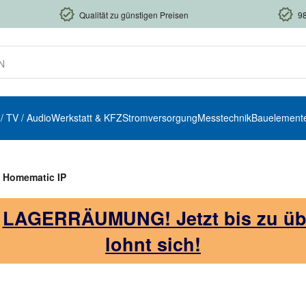
Qualität zu günstigen Preisen
9
 / TV / Audio
Werkstatt & KFZ
Stromversorgung
Messtechnik
Bauelement
 Homematic IP
!
LAGERRÄUMUNG! Jetzt bis zu über
lohnt sich!