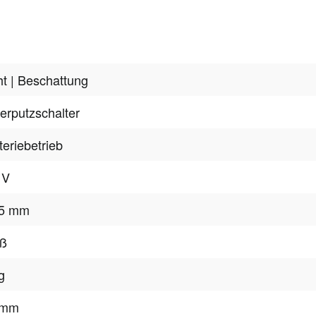
ht
| Beschattung
erputzschalter
teriebetrieb
 V
,5 mm
iß
g
 mm