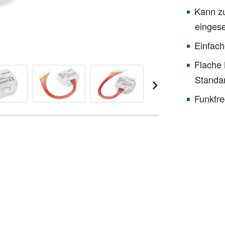
Kann zu
einges
Einfach
Flache 
Standa
Funkfre