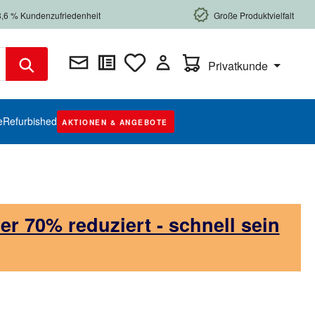
8,6 % Kundenzufriedenheit
Große Produktvielfalt
Warenkorb enthält 0 Posi
Privatkunde
e
Refurbished
AKTIONEN & ANGEBOTE
 70% reduziert - schnell sein