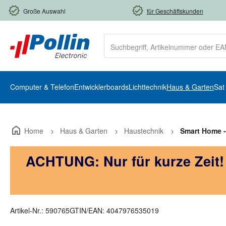
m Hauptinhalt springen
Zur Suche springen
Zur Hauptnavigation springen
Große Auswahl
für Geschäftskunden
Computer & Telefon
Entwicklerboards
Lichttechnik
Haus & Garten
Sat
Home
Haus & Garten
Haustechnik
Smart Home -
ACHTUNG: Nur für kurze Zeit
Artikel-Nr.:
590765
GTIN/EAN:
4047976535019