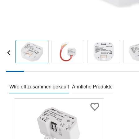
Wird oft zusammen gekauft
Ähnliche Produkte
Produktgalerie überspringen