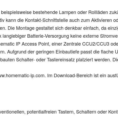
h beispielsweise bestehende Lampen oder Rollläden zuk
nativ kann die Kontakt-Schnittstelle auch zum Aktivieren 
 Die Montage gestaltet sich denkbar einfach, da einzig 
langlebiger Batterie-Versorgung keine externe Stromver
mematic IP Access Point, einer Zentrale CCU2/CCU3 oder
ern. Aufgrund der geringen Einbautiefe passt die flache U
rbauten Schalter- oder Tastereinsatz platziert werden. D
 www.homematic-ip.com. Im Download-Bereich ist ein a
tionellen, potentialfreien Tastern, Schaltern oder Konta