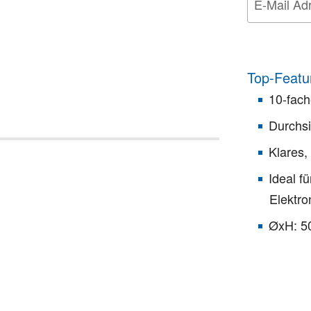
Top-Featu
10-fac
Durchsi
Klares, 
Ideal f
Elektro
ØxH: 5