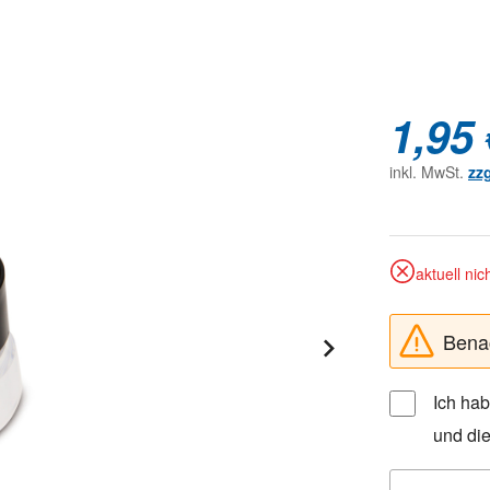
1,95 
inkl. MwSt.
zz
aktuell nic
Benac
Ich ha
und di