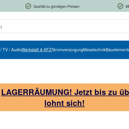
Qualität zu günstigen Preisen
9
 / TV / Audio
Werkstatt & KFZ
Stromversorgung
Messtechnik
Bauelement
!
LAGERRÄUMUNG! Jetzt bis zu über
lohnt sich!