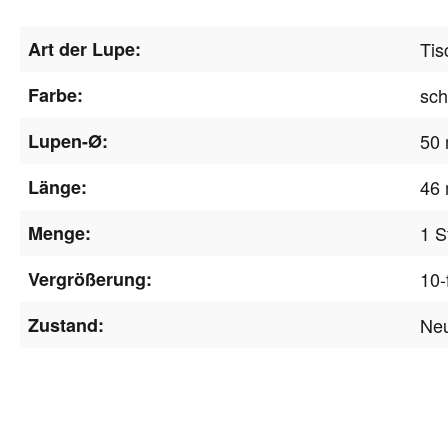
Art der Lupe:
Tis
Farbe:
sc
Lupen-Ø:
50
Länge:
46
Menge:
1 S
Vergrößerung:
10-
Zustand:
Ne
Newsle