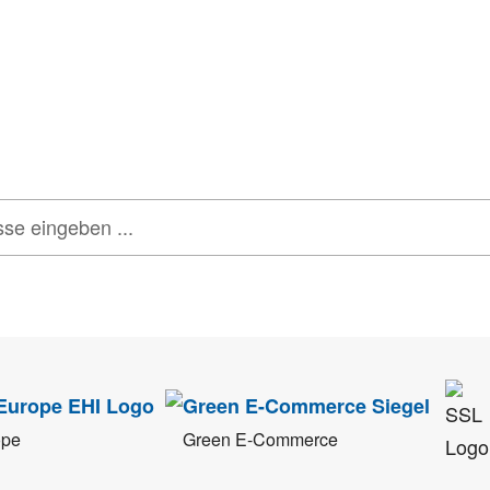
onen, Rabatte & Tec
 GUTSCHEINE & LIMITIERTE RABATTAKTIONEN
ATTRAKTIVE 
tenschutz
sehr ernst. Alle Angaben verwenden wir nur im Rahmen des Newsletters.
ope
Green E-Commerce