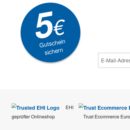
5
Akti
€
EXKLUSIVE
Gutschein
sichern
Wir nehmen den
Da
EHI
geprüfter Onlineshop
Trust Ecommerce Eur