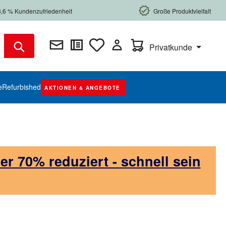
8,6 % Kundenzufriedenheit
Große Produktvielfalt
Warenkorb enthält 0 Posi
Privatkunde
e
Refurbished
AKTIONEN & ANGEBOTE
 70% reduziert - schnell sein