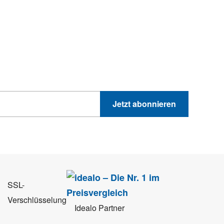
hnik-Trends
GEWINNSPIELE
PRODUKTNEWS UND VIELES MEHR
Jetzt abonnieren
 Sie können sich jederzeit direkt vom Newsletter abmelden.
SSL-
Verschlüsselung
Idealo Partner