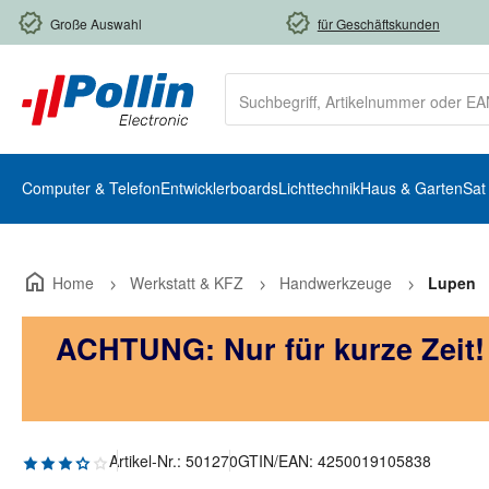
m Hauptinhalt springen
Zur Suche springen
Zur Hauptnavigation springen
Große Auswahl
für Geschäftskunden
Computer & Telefon
Entwicklerboards
Lichttechnik
Haus & Garten
Sat
Home
Werkstatt & KFZ
Handwerkzeuge
Lupen
ACHTUNG: Nur für kurze Zeit
Durchschnittliche Bewertung von 3.2 von 5 Sternen
Artikel-Nr.:
501270
GTIN/EAN:
4250019105838