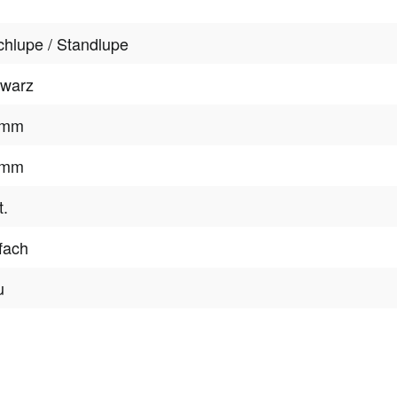
chlupe / Standlupe
hwarz
 mm
 mm
t.
fach
u
tter