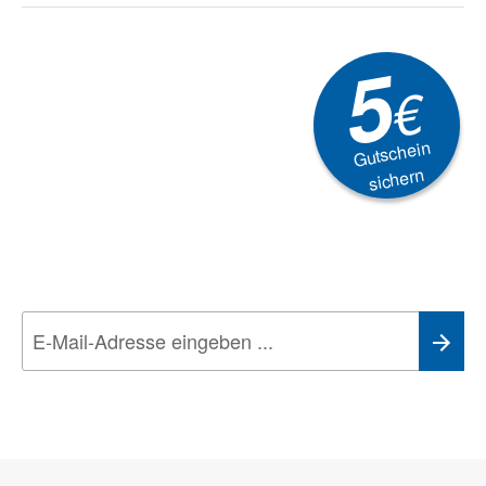
5
€
Gutschein
sichern
Newsletter
Aktionen, Rabatte &
Technik-Trends
Wir nehmen den
Datenschutz
sehr ernst. Alle Angaben verwenden wir nur
im Rahmen des Newsletters. Sie können sich jederzeit direkt vom
Newsletter abmelden.