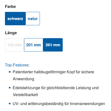
auswählen
Farbe
schwarz
natur
(Diese Option ist zurzeit nicht verfügbar.)
auswählen
Länge
102 mm
201 mm
361 mm
(Diese Option ist zurzeit nicht verfügbar.)
(Diese Option ist zurzeit nicht verfügbar.)
Top-Features:
Patentierter halbkugelförmiger Kopf für sichere
Anwendung
Edelstahlzunge für gleichbleibende Leistung und
Verstellbarkeit
UV- und witterungsbeständig für Innenanwendungen