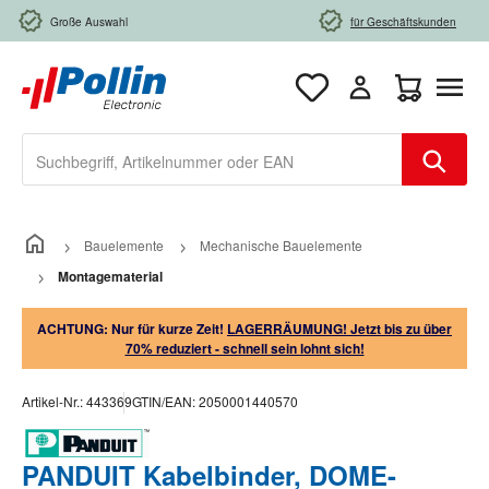
Zum Hauptinhalt springen
Große Auswahl
für Geschäftskunden
Warenkorb e
Bauelemente
Mechanische Bauelemente
Montagematerial
ACHTUNG: Nur für kurze Zeit!
LAGERRÄUMUNG! Jetzt bis zu über
70% reduziert - schnell sein lohnt sich!
Artikel-Nr.:
443369
GTIN/EAN:
2050001440570
PANDUIT Kabelbinder, DOME-