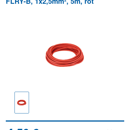
FLRY-B, 1x2,5mm², 5m, rot
Bildergalerie überspringen