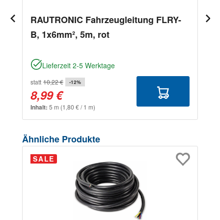
RAUTRONIC Fahrzeugleitung FLRY-
B, 1x6mm², 5m, rot
Lieferzeit 2-5 Werktage
statt
10,22 €
-12%
8,99 €
Inhalt:
5 m
(1,80 € / 1 m)
Produktgalerie überspringen
Ähnliche Produkte
SALE