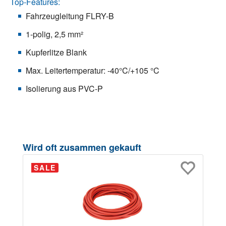
Top-Features:
Fahrzeugleitung FLRY-B
1-polig, 2,5 mm²
Kupferlitze Blank
Max. Leitertemperatur: -40°C/+105 °C
Isolierung aus PVC-P
Produktgalerie überspringen
Wird oft zusammen gekauft
SALE