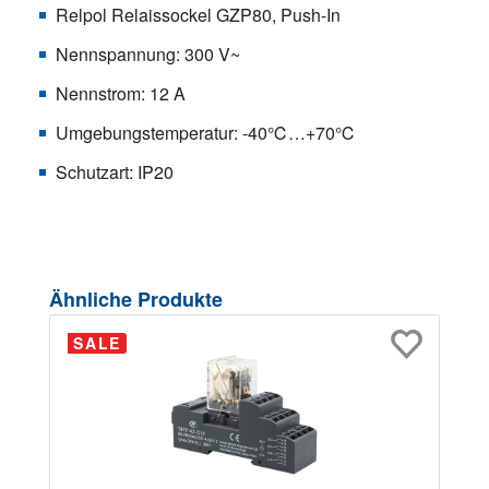
Relpol Relaissockel GZP80, Push-In
Nennspannung: 300 V~
Nennstrom: 12 A
Umgebungstemperatur: -40℃…+70℃
Schutzart: IP20
Produktgalerie überspringen
Ähnliche Produkte
SALE