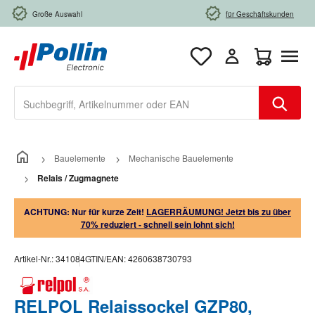
Zum Hauptinhalt springen
Große Auswahl
für Geschäftskunden
Warenkorb e
Bauelemente
Mechanische Bauelemente
Relais / Zugmagnete
ACHTUNG: Nur für kurze Zeit!
LAGERRÄUMUNG! Jetzt bis zu über
70% reduziert - schnell sein lohnt sich!
Artikel-Nr.:
341084
GTIN/EAN:
4260638730793
RELPOL Relaissockel GZP80,