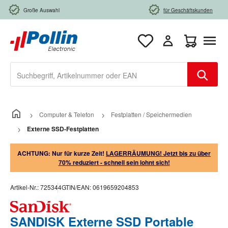
Zum Hauptinhalt springen
Große Auswahl
für Geschäftskunden
Warenkorb e
Computer & Telefon
Festplatten / Speichermedien
Externe SSD-Festplatten
ACHTUNG: Nur für kurze Zeit!
LAGERRÄUMUNG! Jetzt bis zu über
70% reduziert - schnell sein lohnt sich!
Artikel-Nr.:
725344
GTIN/EAN:
0619659204853
SANDISK Externe SSD Portable