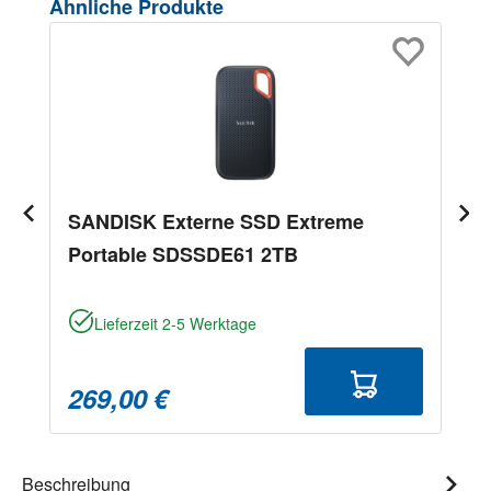
Produktgalerie überspringen
Ähnliche Produkte
SANDISK Externe SSD Extreme
Portable SDSSDE61 2TB
Lieferzeit 2-5 Werktage
269,00 €
Beschreibung