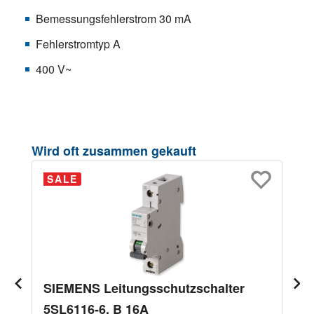
Bemessungsfehlerstrom 30 mA
Fehlerstromtyp A
400 V~
Produktgalerie überspringen
Wird oft zusammen gekauft
SALE
SIEMENS Leitungsschutzschalter
5SL6116-6, B 16A