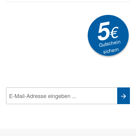
5
€
Gutschein
sichern
Newsletter
Aktionen, Rabatte &
Technik-Trends
Wir nehmen den
Datenschutz
sehr ernst. Alle Angaben verwenden wir nur
im Rahmen des Newsletters. Sie können sich jederzeit direkt vom
Newsletter abmelden.