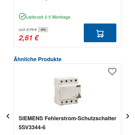
Lieferzeit 2-5 Werktage
statt
2,75 €
-5%
2,61 €
Produktgalerie überspringen
Ähnliche Produkte
SIEMENS Fehlerstrom-Schutzschalter
5SV3344-6