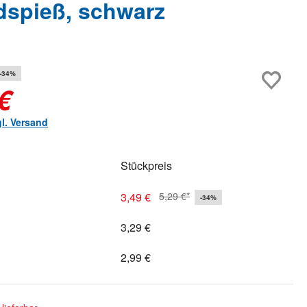
dspieß, schwarz
-34%
€
gl. Versand
Stückpreis
3,49 €
5,29 €*
-34%
3,29 €
2,99 €