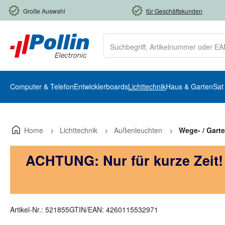
m Hauptinhalt springen
Zur Suche springen
Zur Hauptnavigation springen
Große Auswahl
für Geschäftskunden
Computer & Telefon
Entwicklerboards
Lichttechnik
Haus & Garten
Sat
Home
Lichttechnik
Außenleuchten
Wege- / Gart
ACHTUNG: Nur für kurze Zeit
Artikel-Nr.:
521855
GTIN/EAN:
4260115532971