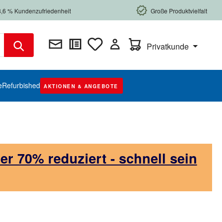
8,6 % Kundenzufriedenheit
Große Produktvielfalt
Warenkorb enthält 0 Posi
Privatkunde
e
Refurbished
AKTIONEN & ANGEBOTE
 70% reduziert - schnell sein