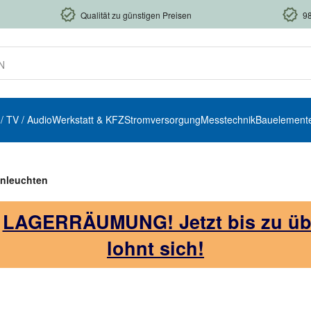
Qualität zu günstigen Preisen
9
 / TV / Audio
Werkstatt & KFZ
Stromversorgung
Messtechnik
Bauelement
enleuchten
!
LAGERRÄUMUNG! Jetzt bis zu über
lohnt sich!