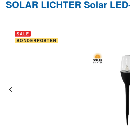
SOLAR LICHTER Solar LED-A
Bildergalerie überspringen
SALE
SONDERPOSTEN