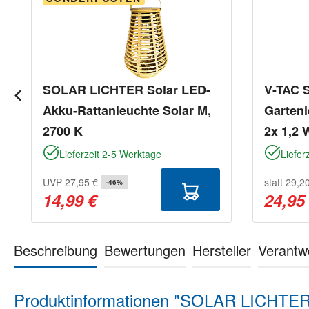
SOLAR LICHTER Solar LED-
V-TAC 
Akku-Rattanleuchte Solar M,
Gartenl
2700 K
2x 1,2 
Lieferzeit 2-5 Werktage
Liefer
UVP
27,95 €
statt
29,2
-46%
14,99 €
24,95
Beschreibung
Bewertungen
Hersteller
Verantw
Produktinformationen "SOLAR LICHTER S