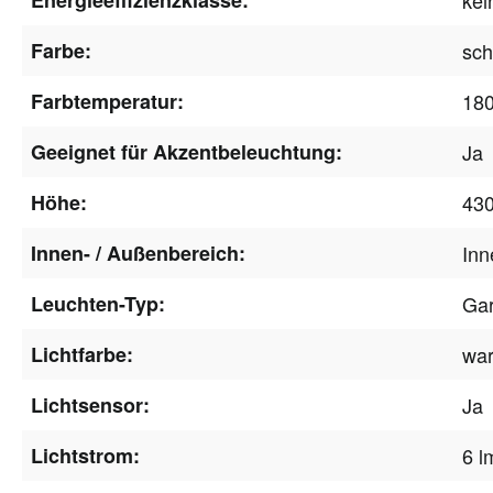
Farbe:
sc
Farbtemperatur:
18
Geeignet für Akzentbeleuchtung:
Ja
Höhe:
43
Innen- / Außenbereich:
Inn
Leuchten-Typ:
Gar
Lichtfarbe:
wa
Lichtsensor:
Ja
Lichtstrom:
6 l