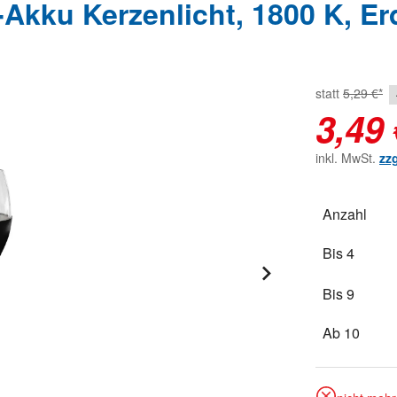
kku Kerzenlicht, 1800 K, Er
statt
5,29 €*
3,49 
inkl. MwSt.
zz
Anzahl
Bis
4
Bis
9
Ab
10