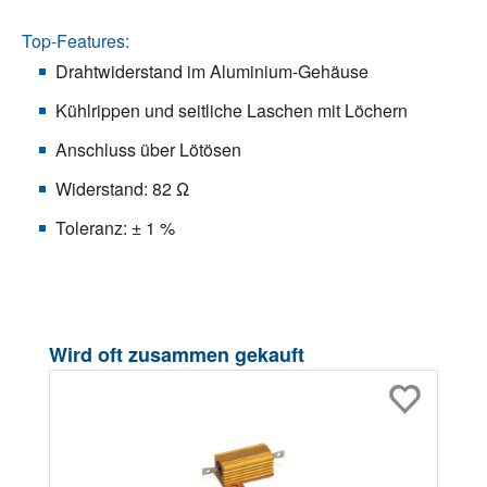
Top-Features:
Drahtwiderstand im Aluminium-Gehäuse
Kühlrippen und seitliche Laschen mit Löchern
Anschluss über Lötösen
Widerstand: 82 Ω
Toleranz: ± 1 %
Produktgalerie überspringen
Wird oft zusammen gekauft