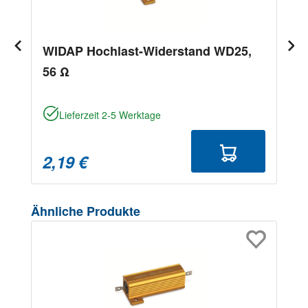
WIDAP Hochlast-Widerstand WD25,
56 Ω
Lieferzeit 2-5 Werktage
2,19 €
Produktgalerie überspringen
Ähnliche Produkte