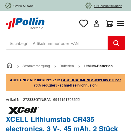
Zum Hauptinhalt springen
Große Auswahl
für Geschäftskunden
Warenkorb e
Stromversorgung
Batterien
Lithium-Batterien
ACHTUNG: Nur für kurze Zeit!
LAGERRÄUMUNG! Jetzt bis zu über
70% reduziert - schnell sein lohnt sich!
Artikel-Nr.:
272338
GTIN/EAN:
6944151703622
XCELL Lithiumstab CR435
electronics, 3 V-, 45 mAh, 2 Stück