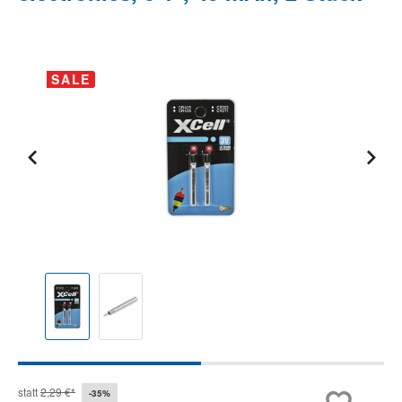
Bildergalerie überspringen
SALE
statt
2,29 €*
-35%