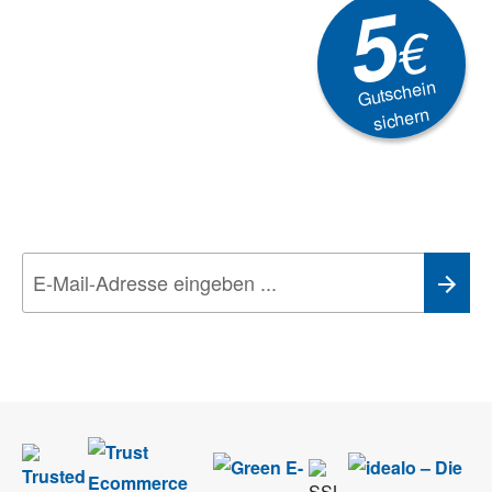
5
€
Gutschein
sichern
Newsletter
Aktionen, Rabatte &
Technik-Trends
Wir nehmen den
Datenschutz
sehr ernst. Alle Angaben verwenden wir nur
im Rahmen des Newsletters. Sie können sich jederzeit direkt vom
Newsletter abmelden.