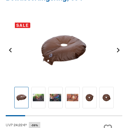
Bildergalerie überspringen
SALE
UVP
24,22 €*
-59%