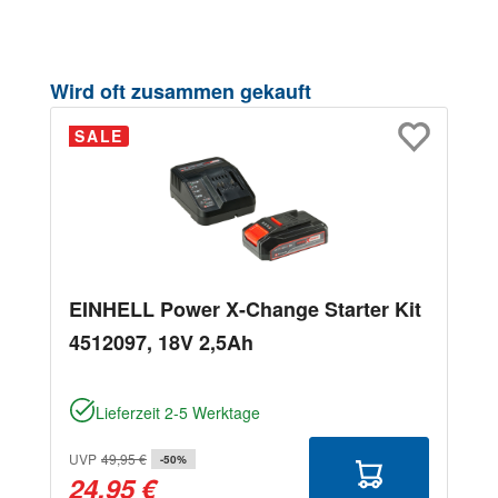
Produktgalerie überspringen
Wird oft zusammen gekauft
SALE
EINHELL Power X-Change Starter Kit
4512097, 18V 2,5Ah
Lieferzeit 2-5 Werktage
UVP
49,95 €
-50%
24,95 €