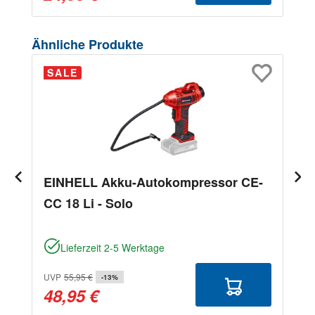
Produktgalerie überspringen
Ähnliche Produkte
SALE
EINHELL Akku-Autokompressor CE-
CC 18 Li - Solo
Lieferzeit 2-5 Werktage
UVP
55,95 €
-13%
48,95 €