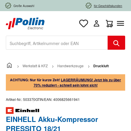
Zum Hauptinhalt springen
Große Auswahl
für Geschäftskunden
Warenkorb e
Werkstatt & KFZ
Handwerkzeuge
Druckluft
ACHTUNG: Nur für kurze Zeit!
LAGERRÄUMUNG! Jetzt bis zu über
70% reduziert - schnell sein lohnt sich!
Artikel-Nr.:
503370
GTIN/EAN:
4006825661941
EINHELL Akku-Kompressor
PRESSITO 18/21