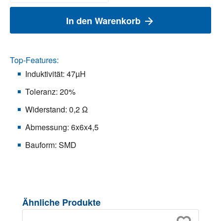
In den Warenkorb
Top-Features:
Induktivität: 47µH
Toleranz: 20%
Widerstand: 0,2 Ω
Abmessung: 6x6x4,5
Bauform: SMD
Produktgalerie überspringen
Ähnliche Produkte