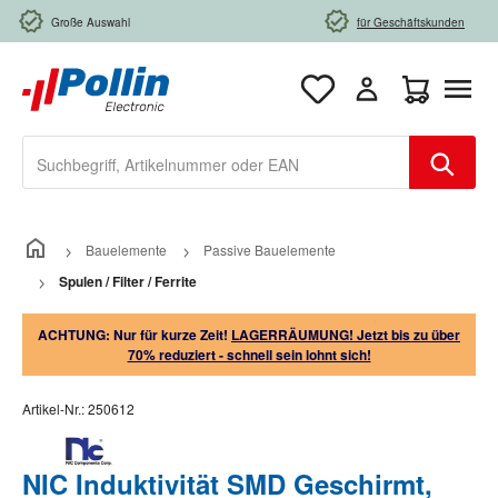
Zum Hauptinhalt springen
Große Auswahl
für Geschäftskunden
Warenkorb e
Bauelemente
Passive Bauelemente
Spulen / Filter / Ferrite
ACHTUNG: Nur für kurze Zeit!
LAGERRÄUMUNG! Jetzt bis zu über
70% reduziert - schnell sein lohnt sich!
Artikel-Nr.:
250612
NIC Induktivität SMD Geschirmt,