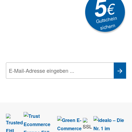
5
€
Gutschein
sichern
Newsletter
Aktionen, Rabatte &
Technik-Trends
Wir nehmen den
Datenschutz
sehr ernst. Alle Angaben verwenden wir nur
im Rahmen des Newsletters. Sie können sich jederzeit direkt vom
Newsletter abmelden.