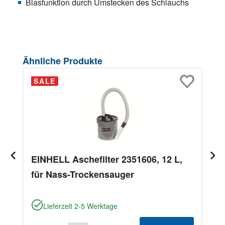
Blasfunktion durch Umstecken des Schlauchs
Produktgalerie überspringen
Ähnliche Produkte
SALE
EINHELL Aschefilter 2351606, 12 L,
für Nass-Trockensauger
Lieferzeit 2-5 Werktage