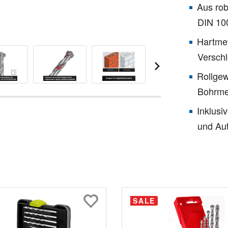
Aus ro
DIN 10
Hartmet
Verschl
Rollgew
Bohrme
Inklusi
und Au
SALE