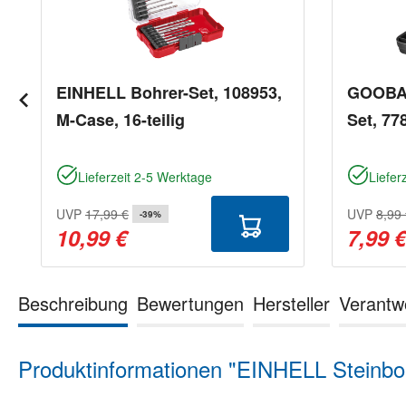
EINHELL Bohrer-Set, 108953,
GOOBAY
M-Case, 16-teilig
Set, 77
Lieferzeit 2-5 Werktage
Liefer
UVP
17,99 €
UVP
8,99
-39%
10,99 €
7,99 
Beschreibung
Bewertungen
Hersteller
Verantw
Produktinformationen "EINHELL Steinboh