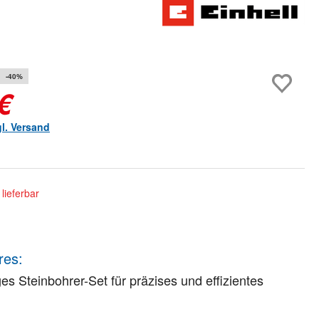
-40%
€
gl. Versand
lieferbar
res:
iges Steinbohrer-Set für präzises und effizientes