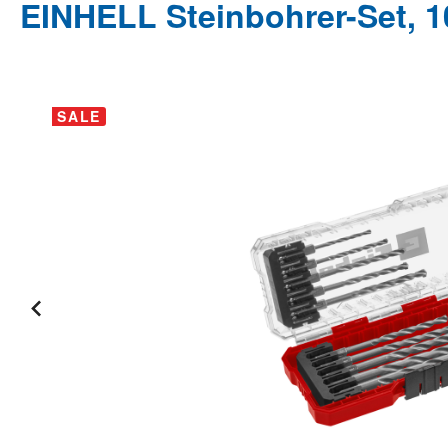
EINHELL Steinbohrer-Set, 10
Bildergalerie überspringen
SALE