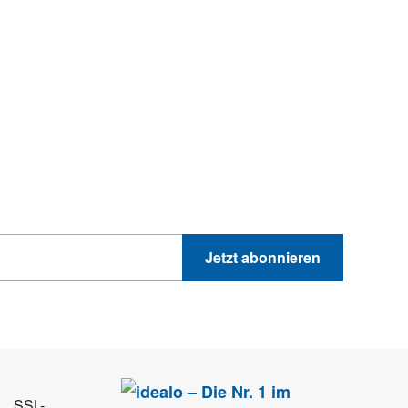
hnik-Trends
GEWINNSPIELE
PRODUKTNEWS UND VIELES MEHR
Jetzt abonnieren
 Sie können sich jederzeit direkt vom Newsletter abmelden.
SSL-