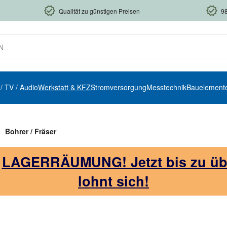
Qualität zu günstigen Preisen
9
 / TV / Audio
Werkstatt & KFZ
Stromversorgung
Messtechnik
Bauelement
Bohrer / Fräser
!
LAGERRÄUMUNG! Jetzt bis zu über
lohnt sich!