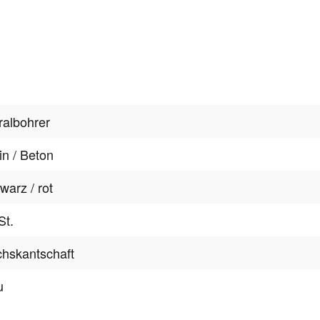
ralbohrer
in / Beton
warz / rot
St.
hskantschaft
u