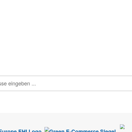
tter
onen, Rabatte & Tec
 GUTSCHEINE & LIMITIERTE RABATTAKTIONEN
ATTRAKTIVE 
tenschutz
sehr ernst. Alle Angaben verwenden wir nur im Rahmen des Newsletters.