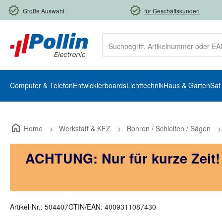
m Hauptinhalt springen
Zur Suche springen
Zur Hauptnavigation springen
Große Auswahl
für Geschäftskunden
Computer & Telefon
Entwicklerboards
Lichttechnik
Haus & Garten
Sat
Home
Werkstatt & KFZ
Bohren / Schleifen / Sägen
ACHTUNG: Nur für kurze Zeit
Artikel-Nr.:
504407
GTIN/EAN:
4009311087430