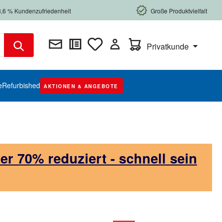
8,6 % Kundenzufriedenheit
Große Produktvielfalt
Warenkorb enthält 0 Posi
Privatkunde
e
Refurbished
AKTIONEN & ANGEBOTE
 70% reduziert - schnell sein