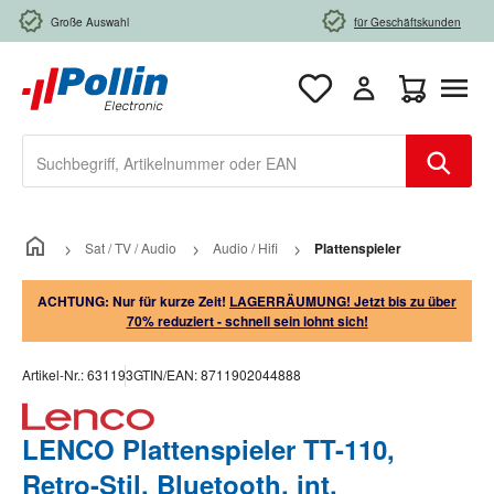
Zum Hauptinhalt springen
Große Auswahl
für Geschäftskunden
Warenkorb e
Sat / TV / Audio
Audio / Hifi
Plattenspieler
ACHTUNG: Nur für kurze Zeit!
LAGERRÄUMUNG! Jetzt bis zu über
70% reduziert - schnell sein lohnt sich!
Artikel-Nr.:
631193
GTIN/EAN:
8711902044888
LENCO Plattenspieler TT-110,
Retro-Stil, Bluetooth, int.