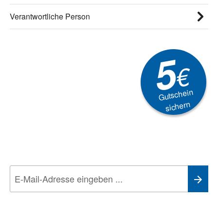
Verantwortliche Person
5
€
Gutschein
sichern
Newsletter
Aktionen, Rabatte &
Technik-Trends
Wir nehmen den
Datenschutz
sehr ernst. Alle Angaben verwenden wir nur
im Rahmen des Newsletters. Sie können sich jederzeit direkt vom
Newsletter abmelden.