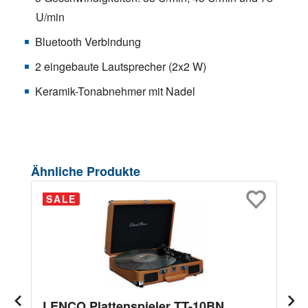
U/min
Bluetooth Verbindung
2 eingebaute Lautsprecher (2x2 W)
Keramik-Tonabnehmer mit Nadel
Produktgalerie überspringen
Ähnliche Produkte
SALE
LENCO Plattenspieler TT-10BN,