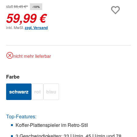
statt
66,45 €*
-10%
59,99 €
inkl. MwSt.
zzgl. Versand
nicht mehr lieferbar
auswählen
Farbe
schwarz
rot
blau
(Diese Option ist zurzeit nicht verfügbar.)
(Diese Option ist zurzeit nicht verfügbar.)
(Diese Option ist zurzeit nicht verfügbar.)
Top-Features:
Koffer-Plattenspieler im Retro-Stil
3 Geschwindigkeiten: 33 U/min, 45 U/min und 78