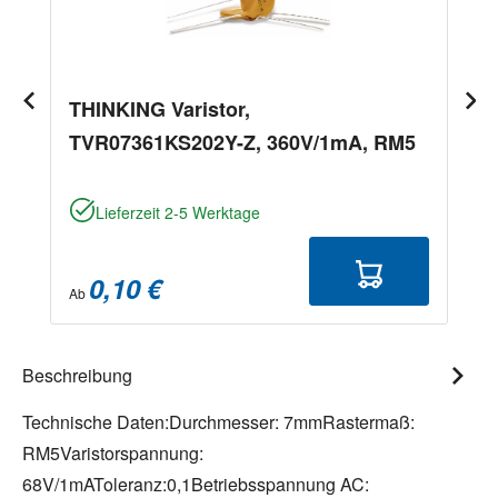
THINKING Varistor,
TVR07361KS202Y-Z, 360V/1mA, RM5
Lieferzeit 2-5 Werktage
0,10 €
Ab
Beschreibung
Technische Daten:Durchmesser: 7mmRastermaß:
RM5Varistorspannung:
68V/1mAToleranz:0,1Betriebsspannung AC: