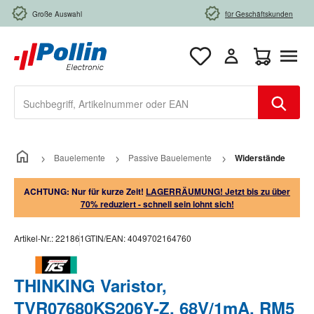
Zum Hauptinhalt springen
Große Auswahl
für Geschäftskunden
Warenkorb e
Bauelemente
Passive Bauelemente
Widerstände
ACHTUNG: Nur für kurze Zeit!
LAGERRÄUMUNG! Jetzt bis zu über
70% reduziert - schnell sein lohnt sich!
Artikel-Nr.:
221861
GTIN/EAN:
4049702164760
THINKING Varistor,
TVR07680KS206Y-Z, 68V/1mA, RM5