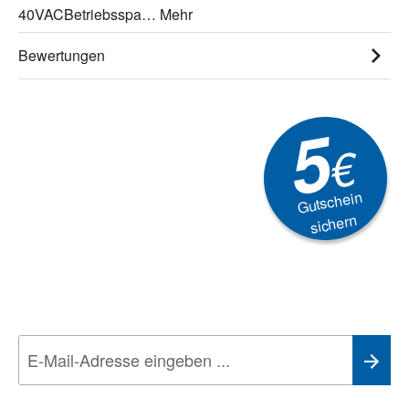
40VACBetriebsspa…
Mehr
Bewertungen
5
€
Gutschein
sichern
Newsletter
Aktionen, Rabatte &
Technik-Trends
Wir nehmen den
Datenschutz
sehr ernst. Alle Angaben verwenden wir nur