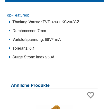
Top-Features:
Thinking Varistor TVR07680KS206Y-Z
Durchmesser: 7mm
Varistorspannung: 68V/1mA
Toleranz: 0,1
Surge Strom: Imax 250A
Produktgalerie überspringen
Ähnliche Produkte