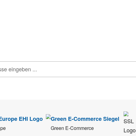
tter
onen, Rabatte & Tec
 GUTSCHEINE & LIMITIERTE RABATTAKTIONEN
ATTRAKTIVE 
tenschutz
sehr ernst. Alle Angaben verwenden wir nur im Rahmen des Newsletters.
ope
Green E-Commerce