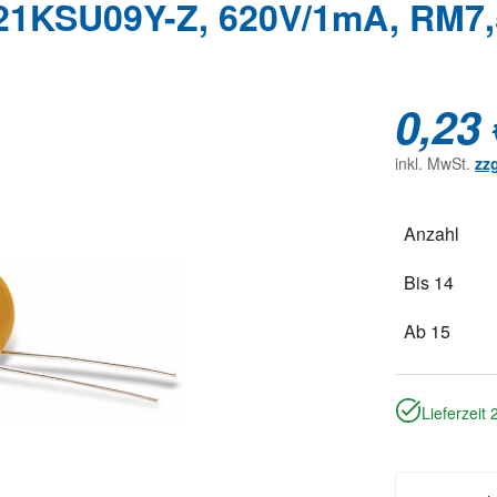
621KSU09Y-Z, 620V/1mA, RM7,
0,23 
inkl. MwSt.
zz
Anzahl
Bis
14
Ab
15
Lieferzeit