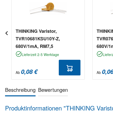
THINKING Varistor,
THINKIN
TVR10681KSU10Y-Z,
TVR076
680V/1mA, RM7,5
680V/1
Lieferzeit 2-5 Werktage
Liefer
0,08 €
0,06
Ab
Ab
Beschreibung
Bewertungen
Produktinformationen "THINKING Vari