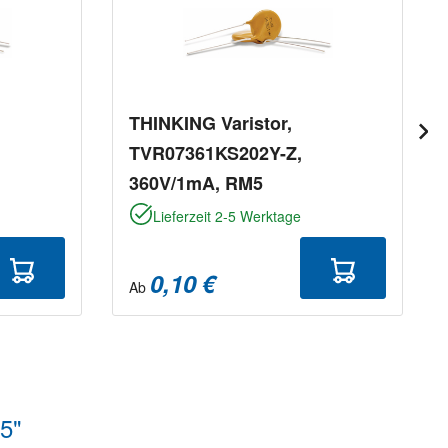
THINKING Varistor,
TVR07361KS202Y-Z,
360V/1mA, RM5
Lieferzeit 2-5 Werktage
0,10 €
Ab
5"