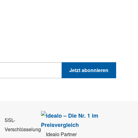
hnik-Trends
GEWINNSPIELE
PRODUKTNEWS UND VIELES MEHR
Jetzt abonnieren
 Sie können sich jederzeit direkt vom Newsletter abmelden.
SSL-
Verschlüsselung
Idealo Partner