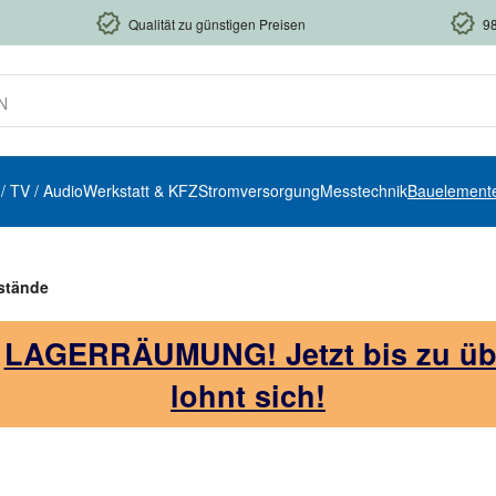
Qualität zu günstigen Preisen
9
 / TV / Audio
Werkstatt & KFZ
Stromversorgung
Messtechnik
Bauelement
stände
!
LAGERRÄUMUNG! Jetzt bis zu über
lohnt sich!