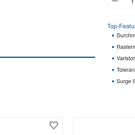
Top-Featu
Durchm
Raster
Varist
Toleran
Surge 