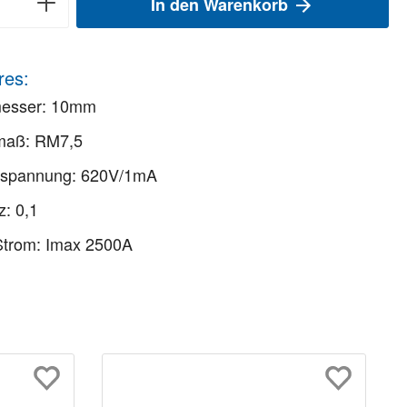
In den Warenkorb
res:
esser: 10mm
maß: RM7,5
orspannung: 620V/1mA
z: 0,1
Strom: Imax 2500A