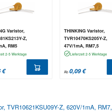
G Varistor,
THINKING Varistor,
81KS213Y-Z,
TVR10470KS205Y-Z,
mA, RM5
47V/1mA, RM7,5
zeit 2-5 Werktage
Lieferzeit 2-5 Werktage
 €
0,09 €
Ab
stor, TVR10621KSU09Y-Z, 620V/1mA, RM7,