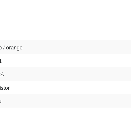
b / orange
t.
 %
istor
u