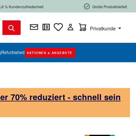
8,6 % Kundenzufriedenheit
Große Produktvielfalt
Warenkorb enthält 0 Posi
Privatkunde
e
Refurbished
AKTIONEN & ANGEBOTE
 70% reduziert - schnell sein