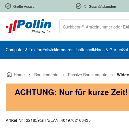
m Hauptinhalt springen
Zur Suche springen
Zur Hauptnavigation springen
Große Auswahl
für Geschäftskunden
Computer & Telefon
Entwicklerboards
Lichttechnik
Haus & Garten
Sat
Home
Bauelemente
Passive Bauelemente
Wider
ACHTUNG: Nur für kurze Zeit
Artikel-Nr.:
221859
GTIN/EAN:
4049702163435