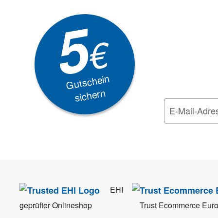
Newsle
5
Akti
€
EXKLUSIVE
Gutschein
sichern
Wir nehmen den
Da
EHI
geprüfter Onlineshop
Trust Ecommerce Eur