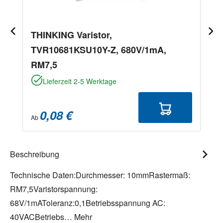
THINKING Varistor,
TVR10681KSU10Y-Z, 680V/1mA,
RM7,5
Lieferzeit 2-5 Werktage
0,08 €
Ab
Beschreibung
Technische Daten:Durchmesser: 10mmRastermaß:
RM7,5Varistorspannung:
68V/1mAToleranz:0,1Betriebsspannung AC:
40VACBetriebs…
Mehr