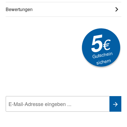
Bewertungen
5
€
Gutschein
sichern
Newsletter
Aktionen, Rabatte &
Technik-Trends
Wir nehmen den
Datenschutz
sehr ernst. Alle Angaben verwenden wir nur
im Rahmen des Newsletters. Sie können sich jederzeit direkt vom
Newsletter abmelden.