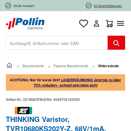
Zum Hauptinhalt springen
Große Auswahl
für Geschäftskunden
Warenkorb e
Bauelemente
Passive Bauelemente
Widerstände
ACHTUNG: Nur für kurze Zeit!
LAGERRÄUMUNG! Jetzt bis zu über
70% reduziert - schnell sein lohnt sich!
Artikel-Nr.:
221864
GTIN/EAN:
4049702163350
THINKING Varistor,
TVR10680KS202Y-Z, 68V/1mA,