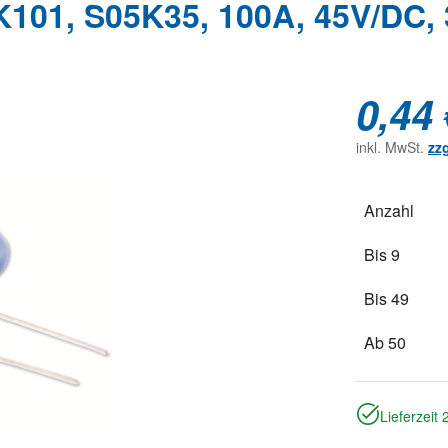
K101, S05K35, 100A, 45V/DC,
0,44 
inkl. MwSt.
zz
Anzahl
Bis
9
Bis
49
Ab
50
Lieferzeit