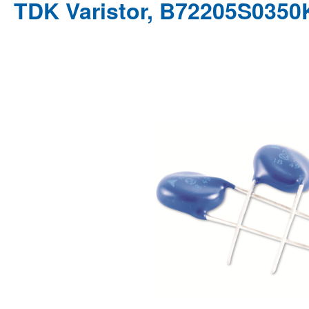
TDK Varistor, B72205S0350
Bildergalerie überspringen