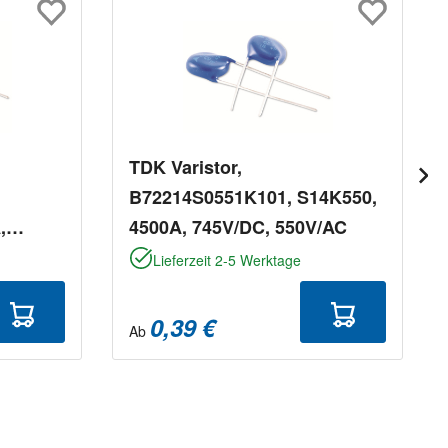
TDK Varistor,
B72214S0551K101, S14K550,
,
4500A, 745V/DC, 550V/AC
Lieferzeit 2-5 Werktage
0,39 €
Ab