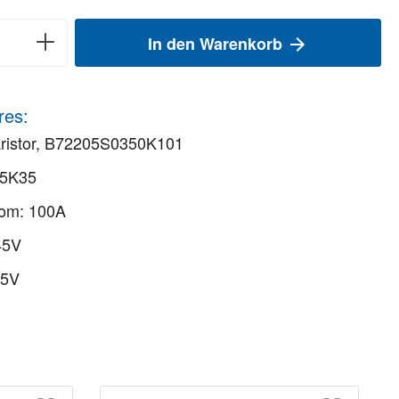
In den Warenkorb
res:
ristor, B72205S0350K101
05K35
rom: 100A
45V
35V