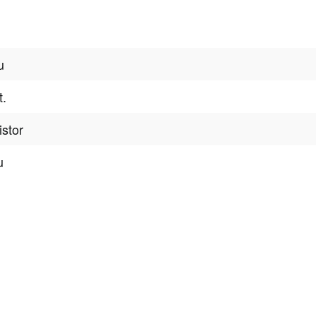
u
t.
istor
u
tter
onen, Rabatte & Tec