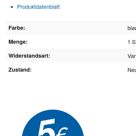
Produktdatenblatt
Farbe:
bla
Menge:
1 S
Widerstandsart:
Var
Zustand:
Ne
Newsle
5
Akti
€