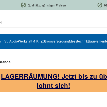
Qualität zu günstigen Preisen
9
 / TV / Audio
Werkstatt & KFZ
Stromversorgung
Messtechnik
Bauelement
stände
!
LAGERRÄUMUNG! Jetzt bis zu über
lohnt sich!