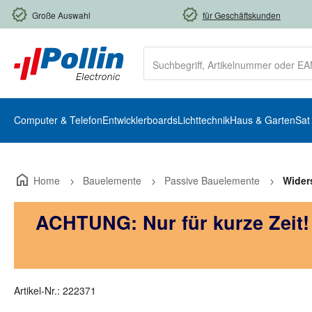
m Hauptinhalt springen
Zur Suche springen
Zur Hauptnavigation springen
Große Auswahl
für Geschäftskunden
Computer & Telefon
Entwicklerboards
Lichttechnik
Haus & Garten
Sat
Home
Bauelemente
Passive Bauelemente
Wider
ACHTUNG: Nur für kurze Zeit
Artikel-Nr.:
222371