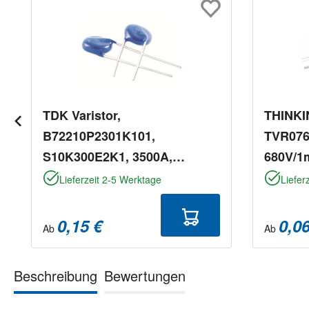
TDK Varistor,
THINKIN
B72210P2301K101,
TVR076
S10K300E2K1, 3500A,
680V/1
385V/DC, 300V/AC
Lieferzeit 2-5 Werktage
Liefer
0,15 €
0,06
Ab
Ab
Beschreibung
Bewertungen