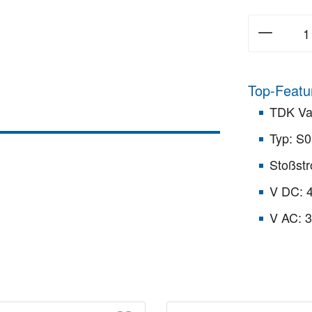
Top-Featu
TDK Va
Typ: S
Stoßst
V DC: 
V AC: 