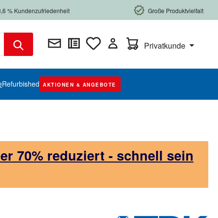
8,6 % Kundenzufriedenheit
Große Produktvielfalt
Warenkorb enthält 0 Posi
Privatkunde
e
Refurbished
AKTIONEN & ANGEBOTE
 70% reduziert - schnell sein