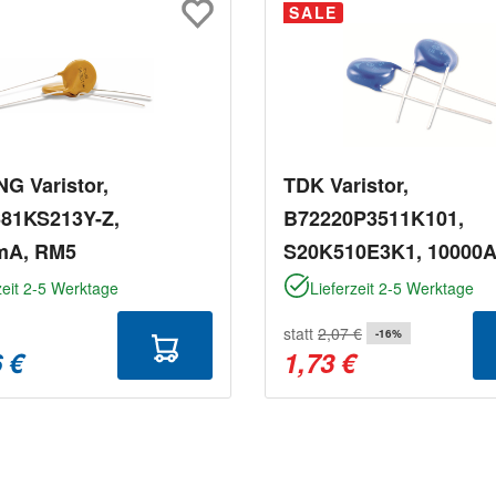
SALE
G Varistor,
TDK Varistor,
81KS213Y-Z,
B72220P3511K101,
mA, RM5
S20K510E3K1, 10000A
670V/DC, 510V/AC
zeit 2-5 Werktage
Lieferzeit 2-5 Werktage
statt
2,07 €
-16%
 €
1,73 €