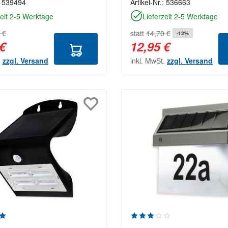
:
539494
Artikel-Nr.:
536663
zeit 2-5 Werktage
Lieferzeit 2-5 Werktage
 €
statt
14,70 €
-12%
 €
12,95 €
.
zzgl. Versand
inkl. MwSt.
zzgl. Versand
n
nittliche Bewertung von 5 von 5 Sternen
Durchschnittliche Bewe