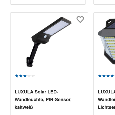
Durchschnittliche Bewertung von 3 von 5 Sterne
Durchsch
LUXULA Solar LED-
LUXULA
Wandleuchte, PIR-Sensor,
Wandleu
kaltweiß
Lichtse
kaltwei