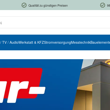
Qualität zu günstigen Preisen
9
 / TV / Audio
Werkstatt & KFZ
Stromversorgung
Messtechnik
Bauelement