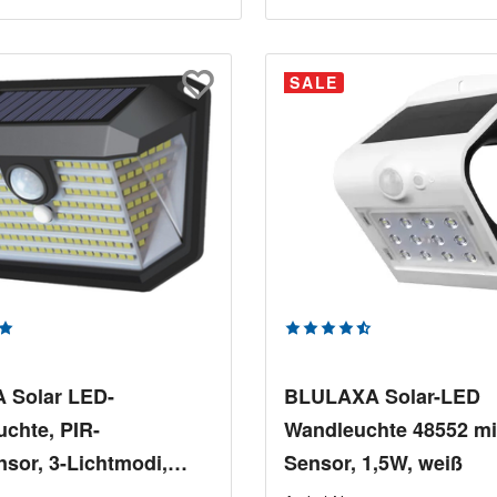
SALE
n
nittliche Bewertung von 5 von 5 Sternen
Durchschnittliche Bewer
 Solar LED-
BLULAXA Solar-LED
chte, PIR-
Wandleuchte 48552 mi
nsor, 3-Lichtmodi,
Sensor, 1,5W, weiß
ß