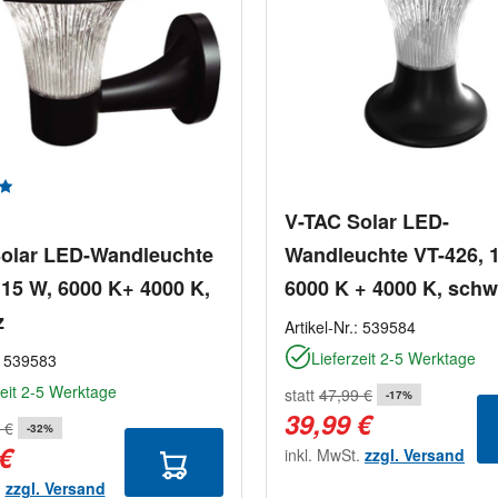
nittliche Bewertung von 5 von 5 Sternen
V-TAC Solar LED-
olar LED-Wandleuchte
Wandleuchte VT-426, 
 15 W, 6000 K+ 4000 K,
6000 K + 4000 K, schw
z
Artikel-Nr.:
539584
Lieferzeit 2-5 Werktage
:
539583
zeit 2-5 Werktage
statt
47,99 €
-17%
39,99 €
 €
-32%
 €
inkl. MwSt.
zzgl. Versand
.
zzgl. Versand