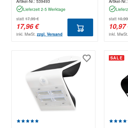
Artikel-Nr.:
539493
Artikel-Nr.
Lieferzeit 2-5 Werktage
Liefer
statt
17,99 €
statt
10,99
17,96 €
10,97
inkl. MwSt.
zzgl. Versand
inkl. MwSt
SALE
Durchschnittliche Bewertung von 5 von 5 Sterne
Durchsch