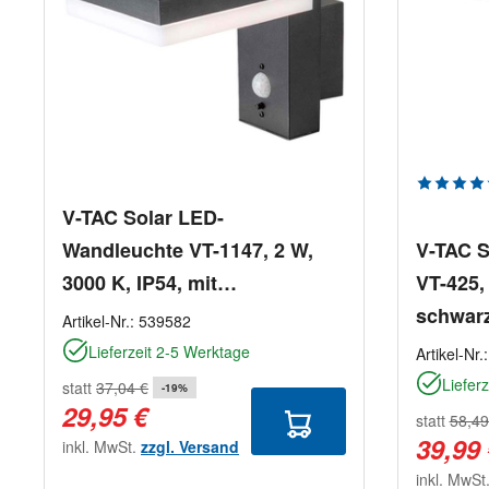
Durchsch
V-TAC Solar LED-
Wandleuchte VT-1147, 2 W,
V-TAC S
3000 K, IP54, mit
VT-425,
Bewegungssensor
schwar
Artikel-Nr.:
539582
Lieferzeit 2-5 Werktage
Artikel-Nr.
Liefer
statt
37,04 €
-19%
29,95 €
statt
58,49
39,99
inkl. MwSt.
zzgl. Versand
inkl. MwSt