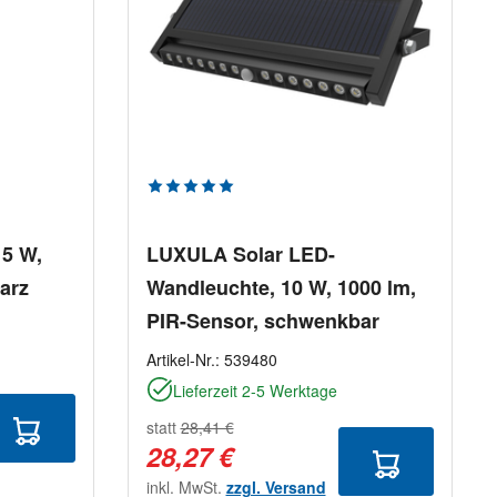
Durchschnittliche Bewertung von 5 von
15 W,
LUXULA Solar LED-
arz
Wandleuchte, 10 W, 1000 lm,
PIR-Sensor, schwenkbar
Artikel-Nr.:
539480
Lieferzeit 2-5 Werktage
statt
28,41 €
28,27 €
inkl. MwSt.
zzgl. Versand