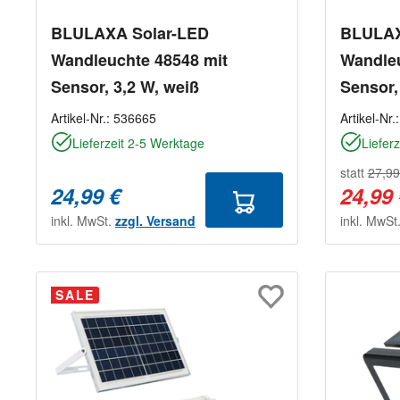
BLULAXA Solar-LED
BLULAX
Wandleuchte 48548 mit
Wandleu
Sensor, 3,2 W, weiß
Sensor,
Artikel-Nr.:
536665
Artikel-Nr.
Lieferzeit 2-5 Werktage
Liefer
statt
27,99
24,99 €
24,99
inkl. MwSt.
zzgl. Versand
inkl. MwSt
SALE