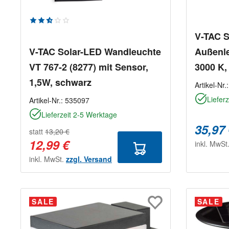
Durchschnittliche Bewertung von 2.67 von 5 Ste
V-TAC S
V-TAC Solar-LED Wandleuchte
Außenle
VT 767-2 (8277) mit Sensor,
3000 K,
1,5W, schwarz
Artikel-Nr.
Liefer
Artikel-Nr.:
535097
Lieferzeit 2-5 Werktage
35,97
statt
13,20 €
12,99 €
inkl. MwSt
inkl. MwSt.
zzgl. Versand
SALE
SALE