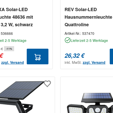
A Solar-LED
REV Solar-LED
chte 48636 mit
Hausnummernleuchte
 3,2 W, schwarz
Quattroline
:
536666
Artikel-Nr.:
537470
zeit 2-5 Werktage
Lieferzeit 2-5 Werktage
 €
-11%
 €
26,32 €
.
zzgl. Versand
inkl. MwSt.
zzgl. Versand